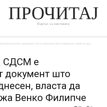
ПРОЧИТАЈ
Портал за вистината
јпатриотскиот документ што некогаш бил поднесен, власта да...
а СДСМ е
т документ што
днесен, власта да
кажа Венко Филипче