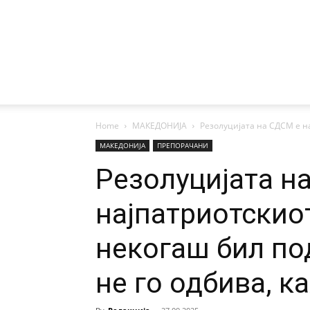
Home
МАКЕДОНИЈА
Резолуцијата на СДСМ е на
МАКЕДОНИЈА
ПРЕПОРАЧАНИ
Резолуцијата н
најпатриотскио
некогаш бил по
не го одбива, 