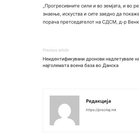
„Прогресивните сили и во земјата, и во р
знаење, искуства и сите заедно да покаж
порача претседателот на СДСМ, д-р Вен
Previous article
Неидентификувани дронови надлетувале н
најголемата воена база во Данска
Редакција
https://procitaj.mk