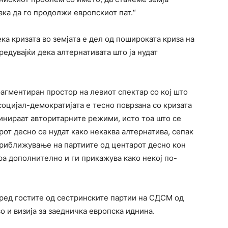
ака да го продолжи европскиот пат.“
а кризата во земјата е дел од пошироката криза на
едувајќи дека алтернативата што ја нудат
агментиран простор на левиот спектар со кој што
 социјал-демократијата е тесно поврзана со кризата
минираат авторитарните режими, исто тоа што се
арот десно се нудат како некаква алтернатива, сепак
 приближување на партиите од центарот десно кон
а дополнително и ги прикажува како некој по-
пред гостите од сестринските партии на СДСМ од
о и визија за заедничка европска иднина.