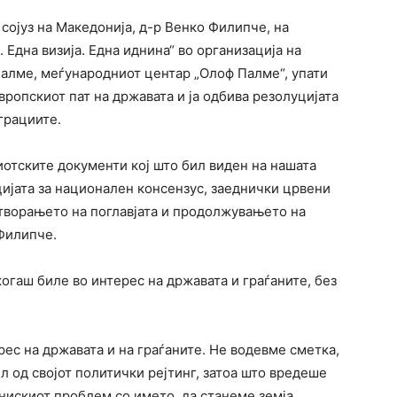
сојуз на Македонија, д-р Венко Филипче, на
Една визија. Една иднина“ во организација на
алме, меѓународниот центар „Олоф Палме“, упати
европскиот пат на државата и ја одбива резолуцијата
грациите.
риотските документи кој што бил виден на нашата
цијата за национален консензус, заеднички црвени
отворањето на поглавјата и продолжувањето на
 Филипче.
огаш биле во интерес на државата и граѓаните, без
рес на државата и на граѓаните. Не водевме сметка,
л од својот политички рејтинг, затоа што вредеше
нискиот проблем со името, да станеме земја