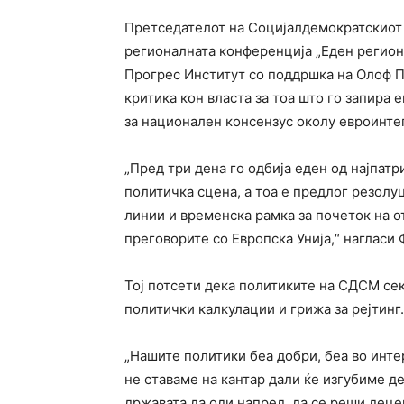
Претседателот на Социјалдемократскиот 
регионалната конференција „Еден регион. 
Прогрес Институт со поддршка на Олоф П
критика кон власта за тоа што го запира 
за национален консензус околу евроинте
„Пред три дена го одбија еден од најпат
политичка сцена, а тоа е предлог резолу
линии и временска рамка за почеток на 
преговорите со Европска Унија,“ нагласи
Тој потсети дека политиките на СДСМ сек
политички калкулации и грижа за рејтинг.
„Нашите политики беа добри, беа во инте
не ставаме на кантар дали ќе изгубиме де
државата да оди напред, да се реши деце