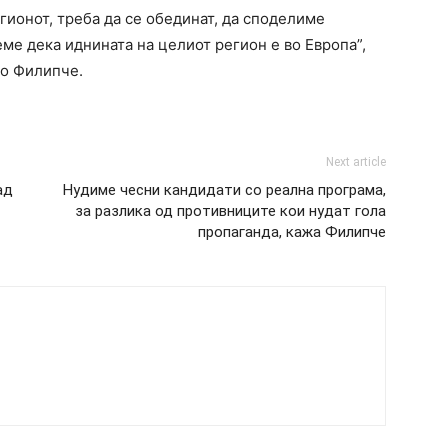
егионот, треба да се обединат, да споделиме
еме дека иднината на целиот регион е во Европа”,
ко Филипче.
Next article
ад
Нудиме чесни кандидати со реална програма,
за разлика од противниците кои нудат гола
пропаганда, кажа Филипче