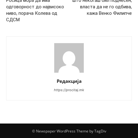
Росица мора да има
што некогаш бил поднесен,
одговорност до највисоко
власта да не го одбива,
ниво, порача Колева од
кажа Венко Филипче
СДСМ
Редакција
https://procitaj.mk
© Newspaper WordPress Theme by TagDiv