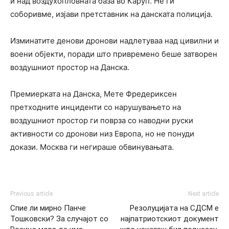
и над воздухопловната база во Каруп. Не ги
соборивме, изјави претставник на данската полиција.
Изминатите денови дронови надлетуваа над цивилни и
воени објекти, поради што привремено беше затворен
воздушниот простор на Данска.
Премиерката на Данска, Мете Фредериксен
претходните инциденти со нарушувањето на
воздушниот простор ги поврза со наводни руски
активности со дронови низ Европа, но не понуди
докази. Москва ги негираше обвинувањата.
Previous article
Next article
Спие ли мирно Панче
Резолуцијата на СДСМ е
Тошковски? За случајот со
најпатриотскиот документ