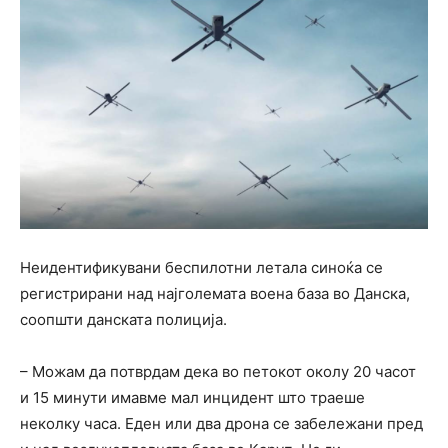
Неидентификувани беспилотни летала синоќа се
регистрирани над најголемата воена база во Данска,
соопшти данската полиција.
– Можам да потврдам дека во петокот околу 20 часот
и 15 минути имавме мал инцидент што траеше
неколку часа. Еден или два дрона се забележани пред