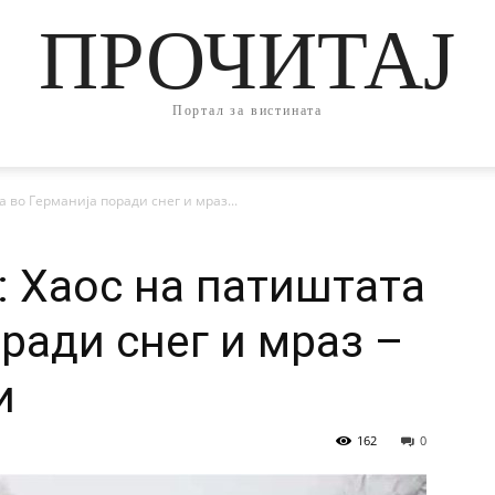
ПРОЧИТАЈ
Портал за вистината
а во Германија поради снег и мраз...
: Хаос на патиштата
ради снег и мраз –
и
162
0