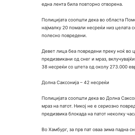
една лента била повторно отворена.
Полицијата соопшти дека во областа Поме
најмалку 20 помали несреќи низ целата с
полесно повредени.
Девет лица беа повредени преку ноќ во 
предизвикани од снег и мраз, вклучувајќ
38 несреќи со штета од околу 273.000 ев
Долна Саксонија – 42 несреќи
Полицијата соопшти дека во Долна Саксо
мраз на патот. Никој не е сериозно повре
предизвика блокада на патот неколку час
Во Хамбург, за прв пат оваа зима падна с