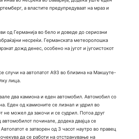
ртемберг, а властите предупредуваат на мраз и
ови од Германија во бело и доведе до сериозни
ообраќајни несреќи. Германската метеоролошка
рзнат дожд денес, особено на југот и југоистокот
 се случи на автопатот A93 во близина на Макшуте-
лку лица.
увале два камиона и еден автомобил. Автомобил со
на. Еден од камионите се лизнал и удрил во
т не можел да закочи и се судрил. Потоа друг
д автомобилот починале, додека двајца се
Автопатот е затворен од 3 часот наутро во правец
 очекува да се работи на отстранување на