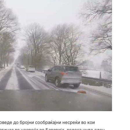
оведе до бројни сообраќајни несреќи во кои
агинаа во несреќа во Баварија, додека уште еден