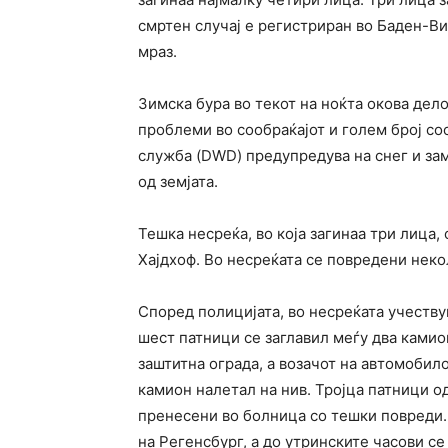
смртен случај е регистриран во Баден-Ви
мраз.
Зимска бура во текот на ноќта окова дел
проблеми во сообраќајот и голем број с
служба (DWD) предупредува на снег и зам
од земјата.
Тешка несреќа, во која загинаа три лица,
Хајдхоф. Во несреќата се повредени неко
Според полицијата, во несреќата учеств
шест патници се заглавил меѓу два камио
заштитна ограда, а возачот на автомобило
камион налетал на нив. Тројца патници о
пренесени во болница со тешки повреди. 
на Регенсбург, а до утринските часови се