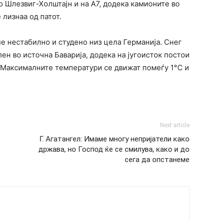
о Шлезвиг-Холштајн и на А7, додека камионите во
 лизнаа од патот.
е нестабилно и студено низ цела Германија. Снег
лен во источна Баварија, додека на југоисток постои
. Максималните температури се движат помеѓу 1°C и
Next article
Г. Агатангел: Имаме многу непријатели како
држава, но Господ ќе се смилува, како и до
сега да опстанеме