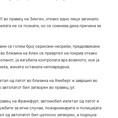
81 во правец на Зинген, откако едно лице загинало
реќата не се познати, но се сомнева дека причина за
ни се голем број сериозни несреќи, предизвикани
 во близина на Ален се превртел на покрив откако
воланот, ја изгубила контролата врз возилото, кое ја
реќа, жената останала неповредена.
етал од патот во близина на Хинберг и завршил во
о автопатот бил затворен во правец југ.
правец на Франкфурт, автомобил излетал од патот и
лужбите за итни случаи, пожарникарите и полицијата
ел од автопатот бил целосно затворен, а подоцна