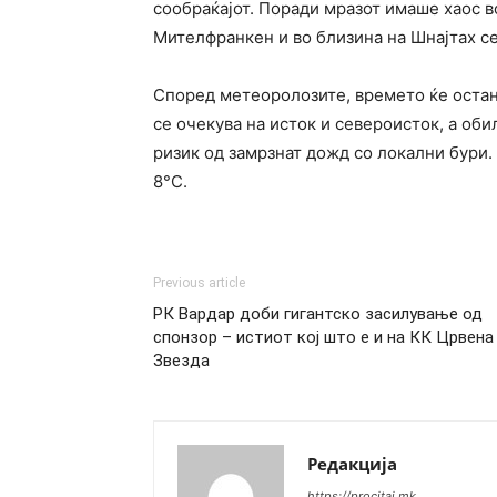
сообраќајот. Поради мразот имаше хаос в
Мителфранкен и во близина на Шнајтах се
Според метеоролозите, времето ќе остан
се очекува на исток и североисток, а оби
ризик од замрзнат дожд со локални бури
8°C.
Previous article
РК Вардар доби гигантско засилување од
спонзор – истиот кој што е и на КК Црвeна
Звезда
Редакција
https://procitaj.mk