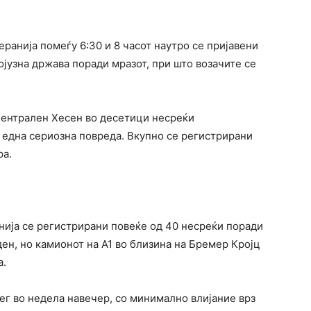
ранија помеѓу 6:30 и 8 часот наутро се пријавени
ојузна држава поради мразот, при што возачите се
централен Хесен во десетици несреќи
и една сериозна повреда. Вкупно се регистрирани
ра.
нија се регистрирани повеќе од 40 несреќи поради
ден, но камионот на А1 во близина на Бремер Кројц
а.
нег во недела навечер, со минимално влијание врз