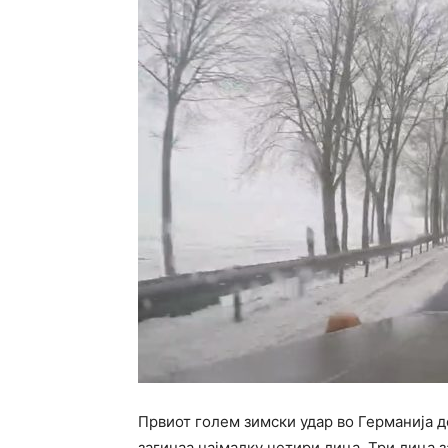
Првиот голем зимски удар во Германија д
загинаа најмалку четири лица. Три лица з