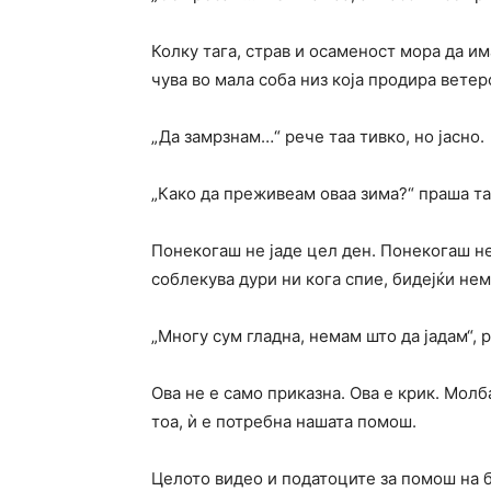
Колку тага, страв и осаменост мора да им
чува во мала соба низ која продира ветер
„Да замрзнам…“ рече таа тивко, но јасно.
„Како да преживеам оваа зима?“ праша таа
Понекогаш не јаде цел ден. Понекогаш неј
соблекува дури ни кога спие, бидејќи нем
„Многу сум гладна, немам што да јадам“, р
Ова не е само приказна. Ова е крик. Молб
тоа, ѝ е потребна нашата помош.
Целото видео и податоците за помош на 