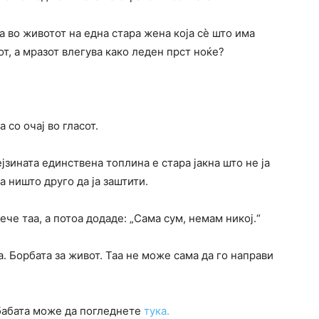
а во животот на една стара жена која сè што има
от, а мразот влегува како леден прст ноќе?
 со очај во гласот.
зината единствена топлина е стара јакна што не ја
а ништо друго да ја заштити.
ече таа, а потоа додаде: „Сама сум, немам никој.“
а. Борбата за живот. Таа не може сама да го направи
бабата може да погледнете
тука.