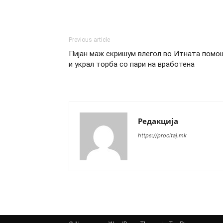
Previous article
Пијан маж скришум влегол во Итната помо
и украл торба со пари на вработена
Редакција
https://procitaj.mk