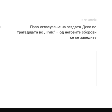
Next article
ш
Прво огласување на газдата Деко по
трагедијата во „Пулс“ – од неговите зборови
ќе се заледите