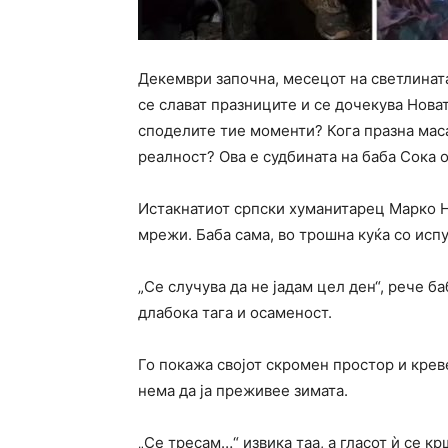
Декември започна, месецот на светлината
се слават празниците и се дочекува Новат
споделите тие моменти? Кога празна маса
реалност? Ова е судбината на баба Сока 
Истакнатиот српски хуманитарец Марко Н
мрежи. Баба сама, во трошна куќа со исп
„Се случува да не јадам цел ден“, рече ба
длабока тага и осаменост.
Го покажа својот скромен простор и крев
нема да ја преживее зимата.
„Се тресам…“ извика таа, а гласот ѝ се к