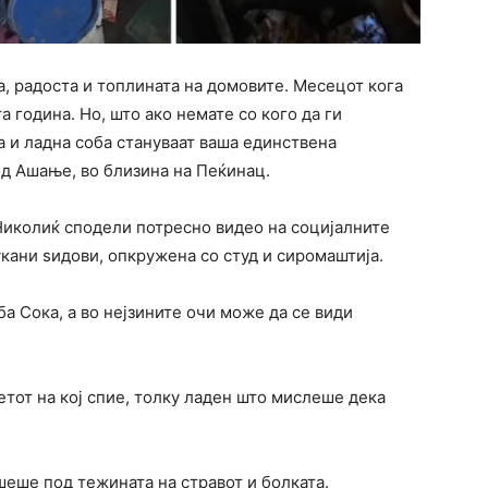
, радоста и топлината на домовите. Месецот кога
а година. Но, што ако немате со кого да ги
 и ладна соба стануваат ваша единствена
од Ашање, во близина на Пеќинац.
иколиќ сподели потресно видео на социјалните
укани ѕидови, опкружена со студ и сиромаштија.
ба Сока, а во нејзините очи може да се види
етот на кој спие, толку ладен што мислеше дека
ршеше под тежината на стравот и болката.