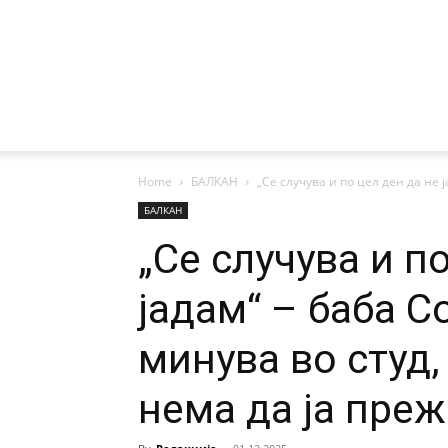
Home
БАЛКАН
„Се случува и по цел ден да не ј
БАЛКАН
„Се случува и п
јадам“ – баба С
минува во студ,
нема да ја пре