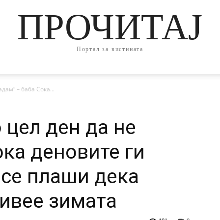
ПРОЧИТАЈ
Портал за вистината
адам“ – баба Сока...
о цел ден да не
ока деновите ги
 се плаши дека
живее зимата