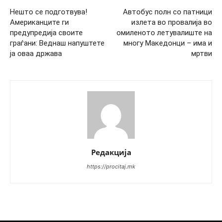
Нешто се подготвува!
Автобус полн со патници
Американците ги
излета во провалија во
предупредија своите
омиленото летувалиште на
граѓани: Веднаш напуштете
многу Македонци – има и
ја оваа држава
мртви
Редакција
https://procitaj.mk