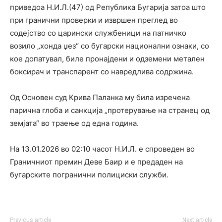
приведоа Н.И.Л.(47) од Република Бугарија затоа што
при гранични проверки и извршен преглед во
содејство со царински службеници на патничко
возило „хонда џез“ со бугарски национални ознаки, со
кое допатувал, биле пронајдени и одземени метален
боксирач и транспарент со навредлива содржина.
Од Основен суд Крива Паланка му била изречена
парична глоба и санкција „протерување на странец од
земјата“ во траење од една година.
На 13.01.2026 во 02:10 часот Н.И.Л. е спроведен во
Граничниот премин Деве Баир и е предаден на
бугарските погранични полициски служби.
Previous article
Next article