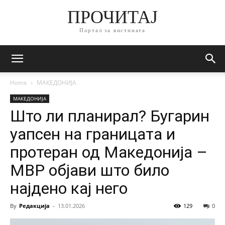
ПРОЧИТАЈ
Портал за вистината
Home
МАКЕДОНИЈА
МАКЕДОНИЈА
Што ли планирал? Бугарин
уапсен на границата и
протеран од Македонија –
МВР објави што било
најдено кај него
By
Редакција
-
13.01.2026
129
0