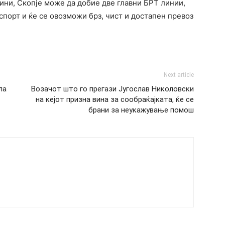
ини, Скопје може да добие две главни БРТ линии,
спорт и ќе се овозможи брз, чист и достапен превоз
Next article
ла
Возачот што го прегази Југослав Николовски
на кејот призна вина за сообраќајката, ќе се
брани за неукажување помош