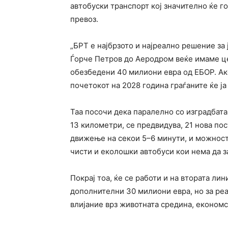
автобуски транспорт кој значително ќе г
превоз.
„БРТ е најбрзото и најреално решение за 
Ѓорче Петров до Аеродром веќе имаме це
обезбедени 40 милиони евра од ЕБОР. Ак
почетокот на 2028 година граѓаните ќе ја 
Таа посочи дека паралелно со изградбата 
13 километри, се предвидува, 21 нова по
движење на секои 5–6 минути, и можност 
чисти и еколошки автобуси кои нема да з
Покрај тоа, ќе се работи и на втората ли
дополнителни 30 милиони евра, но за реа
влијание врз животната средина, економс