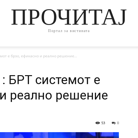
ПРОЧИТАЈ
Портал за вистината
емот е брзо, ефикасно и реално решение...
: БРТ системот е
 и реално решение
53
0