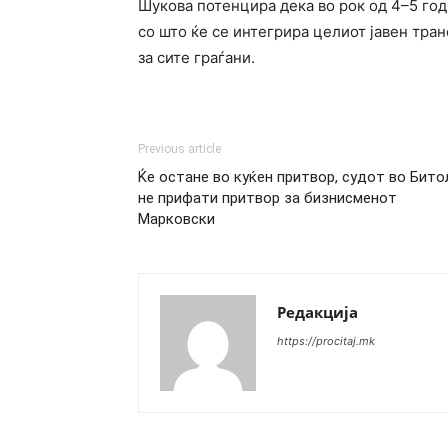
Шукова потенцира дека во рок од 4–5 год
со што ќе се интегрира целиот јавен тран
за сите граѓани.
Previous article
Ќе остане во куќен притвор, судот во Бито
не прифати притвор за бизнисменот
Марковски
Редакција
https://procitaj.mk