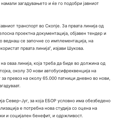
о намали загадувањето и ќе го подобри јавниот
јавниот транспорт во Скопје. За првата линија од
лосна проектна документација, објавен тендер и
о веднаш се започне со имплементација, на
користат првата линија“, изјави Шукова.
на оваа линија, која треба да биде во должина од
стојка, околу 30 нови автобусифреквенција на
за превоз на околу 65.000 патници дневно во нови,
агадуваат.
нија Север–Југ, за која ЕБОР условно има обезбедено
лизација е потребна нова студија со оцена на
ки и социјален бенефит, и одржливост.