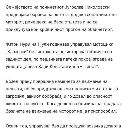
Семејството на починатиот Југослав Николовски
преднајави барање на оштета, додека сопатникот на
моторот, рече дека не бара отштета и не се
приклучува кон кривичниот прогон на обвинетиот.
Фатон Нури на 1 јули годинава управувал мотоцикл
„Кавасаки“ без истакната регистарска табличка на
задниот дел, по пешачката патека покрај зграда на
улицата „Јован Хаџи Константинов – Џинот“.
Возел преку површина наменета за движење на
пешаци, не се придржувал кон прописите и со тоа го
загрозил јавниот сообраќај и го довел во опасност
животот на луѓето. Кога дошол во близина на зградата,
брзината на движење на моторот не ја приспособил.
Освен тоа, управувал без да поседува возачка дозвола