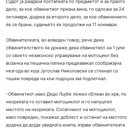
Судот ја раздвои постапката по предметот и за првото
дело, за кое обвинетиот призна вина, го одложи за 24
октомври, додека за второто дело, за кое обвинението
ќе се брани, судењето ќе продолжи на 11 ноември.
Обвинителката, во воведен говор, рече дека
обвинителството ќе докаже дека обвинетиот на 1 јули
со своето незаконско управување на мотоцикл без
возачка на пешачка патека предизвикал сообраќајна
незгода во која Југослав Николовски се стекнал со
тешки повреди на кои подоцна им подлегнал.
-Обвинетиот иако Дедо Љубе лежел облеан во крв, по
несреќата го оставил мотоциклот и го напуштил
местото на несреќата. Сопатникот на мотоциклот,
иако повреден, покажал доблест и останал на местото
додека да дојде увидната екипа, изјави обвинителката.