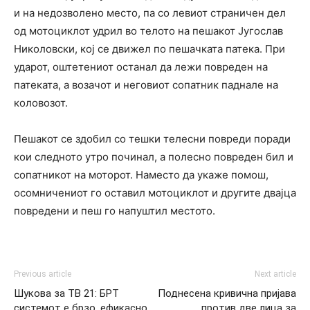
и на недозволено место, па со левиот страничен дел
од мотоциклот удрил во телото на пешакот Југослав
Николовски, кој се движел по пешачката патека. При
ударот, оштетениот останал да лежи повреден на
патеката, а возачот и неговиот сопатник паднале на
коловозот.
Пешакот се здобил со тешки телесни повреди поради
кои следното утро починал, а полесно повреден бил и
сопатникот на моторот. Наместо да укаже помош,
осомничениот го оставил мотоциклот и другите двајца
повредени и пеш го напуштил местото.
Previous article
Next article
Шукова за ТВ 21: БРТ
Поднесена кривична пријава
системот е брзо, ефикасно
против две лица за