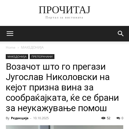
ПРОЧИТАЈ
Портал за вистината
Home
МАКЕДОНИЈА
МАКЕДОНИЈА
ПРЕПОРАЧАНИ
Возачот што го прегази
Југослав Николовски на
кејот призна вина за
сообраќајката, ќе се брани
за неукажување помош
By
Редакција
-
10.10.2025
52
0