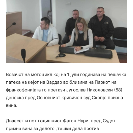
Возачот на мотоцикл кој на 1 јули годинава на пешачка
патека на кејот на Вардар во близина на Паркот на
франкофонијата го прегази Југослав Николовски (68)
денеска пред Основниот кривичен суд Скопје призна
вина.
Дваесет и пет годишниот Фатон Нури, пред Судот
призна вина за делото „тешки дела против