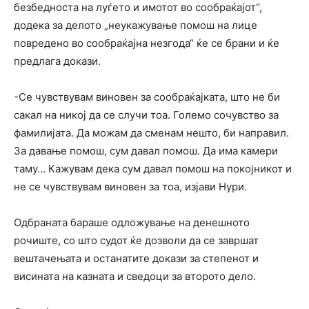
безбедноста на луѓето и имотот во сообраќајот“,
додека за делото „неукажување помош на лице
повредено во сообраќајна незгода“ ќе се брани и ќе
предлага докази.
-Се чувствувам виновен за сообраќајката, што не би
сакал на никој да се случи тоа. Големо сочувство за
фамилијата. Да можам да сменам нешто, би направил.
За давање помош, сум давал помош. Да има камери
таму… Кажувам дека сум давал помош на покојникот и
не се чувствувам виновен за тоа, изјави Нури.
Одбраната бараше одложување на денешното
рочиште, со што судот ќе дозволи да се завршат
вештачењата и останатите докази за степенот и
висината на казната и сведоци за второто дело.