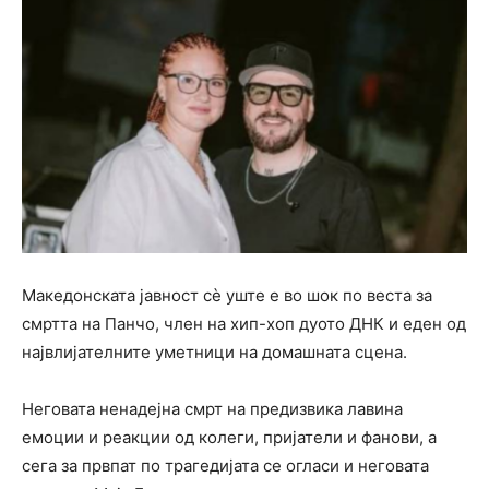
Македонската јавност сè уште е во шок по веста за
смртта на Панчо, член на хип-хоп дуото ДНК и еден од
највлијателните уметници на домашната сцена.
Неговата ненадејна смрт на предизвика лавина
емоции и реакции од колеги, пријатели и фанови, а
сега за првпат по трагедијата се огласи и неговата