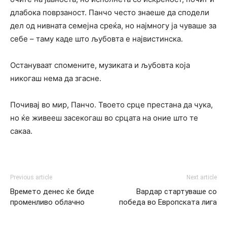
длабока поврзаност. Панчо често знаеше да сподели
дел од нивната семејна среќа, но најмногу ја чуваше за
себе – таму каде што љубовта е највистинска.
Остануваат спомените, музиката и љубовта која
никогаш нема да згасне.
Почивај во мир, Панчо. Твоето срце престана да чука,
но ќе живееш засекогаш во срцата на оние што те
сакаа.
Previous article
Next article
Времето денес ќе биде
Вардар стартуваше со
променливо облачно
победа во Европската лига