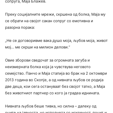
сопруга, Маја Блажев.
Преку социјалните мрежи, скршена од болка, Маја му
се обрати на својот сакан сопруг со емотивна и
разорна порака:
„Не се договоривме вака душо моја, љубов моја, живот
мој… ме скрши на милион делови.“
Овие зборови сведочат за огромната загуба и
неизмерната болка која ја чувствува неговото
семејство. Панчо и Маја стапија во брак на 2 октомври
2013 година во Скопје, а од нивната љубов се родија
две деца, кои сега остануваат без својот татко, а Маја
без животниот партнер со кого ја градеа иднината.
Нивната љубов беше тивка, но силна – далеку од
очите на јавноста, но исполнета со искреност, почит и