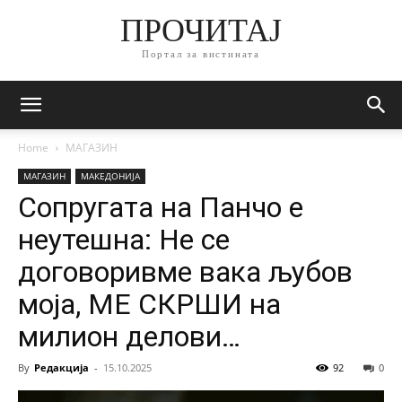
ПРОЧИТАЈ
Портал за вистината
Home
МАГАЗИН
МАГАЗИН
МАКЕДОНИЈА
Сопругата на Панчо е
неутешна: Не се
договоривме вака љубов
моја, МЕ СКРШИ на
милион делови…
By
Редакција
-
15.10.2025
92
0