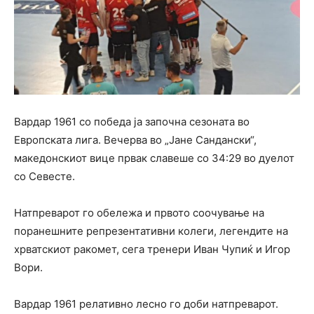
Вардар 1961 со победа ја започна сезоната во
Европската лига. Вечерва во „Јане Сандански“,
македонскиот вице првак славеше со 34:29 во дуелот
со Севесте.
Натпреварот го обележа и првото соочување на
поранешните репрезентативни колеги, легендите на
хрватскиот ракомет, сега тренери Иван Чупиќ и Игор
Вори.
Вардар 1961 релативно лесно го доби натпреварот.