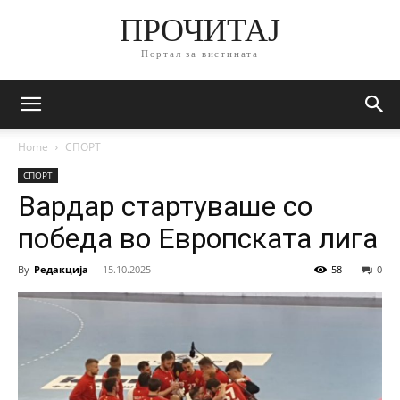
ПРОЧИТАЈ
Портал за вистината
Home
СПОРТ
СПОРТ
Вардар стартуваше со
победа во Европската лига
By
Редакција
-
15.10.2025
58
0