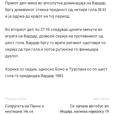
Првиот дел мина во апсолутна доминација на Вардар,
бргу домаќинот стекна предност од четири гола (8:4)
и ја одржа до крајот на тој период.
Во вториот дел по 21:16 следуваа црните минути во
играта на Вардар, дозволи серија на противникот од
шест гола. Вардар бргу го врати ритамот одоговри со
серија од три гола и потоа рутински го финишира
дуелот.
Хориха со седум, односно Боно и Тузолана со по шест
гола го предводеа Вардар 1961.
Previous article
Next article
Сопругата на Панчо е
Се запали автобус во
неутешна: Не се
Индија, загинаа најмалку 19