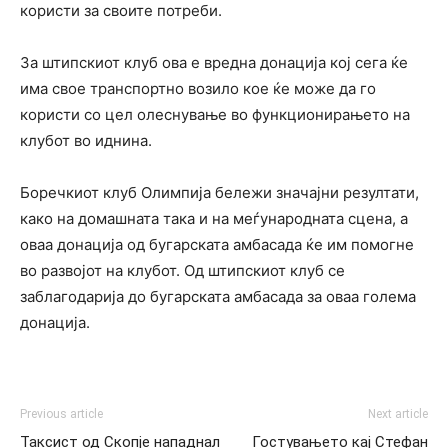
користи за своите потреби.
За штипскиот клуб ова е вредна донација кој сега ќе
има свое транспортно возило кое ќе може да го
користи со цел олеснување во функционирањето на
клубот во иднина.
Боречкиот клуб Олимпија бележи значајни резултати,
како на домашната така и на меѓународната сцена, а
оваа донација од бугарската амбасада ќе им помогне
во развојот на клубот. Од штипскиот клуб се
заблагодарија до бугарската амбасада за оваа голема
донација.
Previous article
Next article
Таксист од Скопје нападнал
Гостувањето кај Стефан