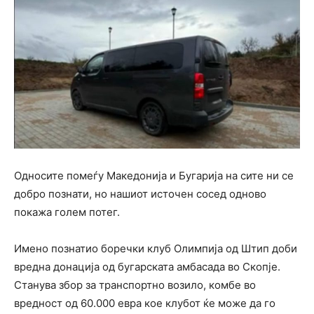
Односите помеѓу Македонија и Бугарија на сите ни се
добро познати, но нашиот источен сосед одново
покажа голем потег.
Имено познатио боречки клуб Олимпија од Штип доби
вредна донација од бугарската амбасада во Скопје.
Станува збор за транспортно возило, комбе во
вредност од 60.000 евра кое клубот ќе може да го