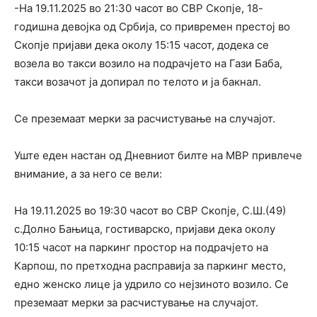
-На 19.11.2025 во 21:30 часот во СВР Скопје, 18-
годишна девојка од Србија, со привремен престој во
Скопје пријави дека околу 15:15 часот, додека се
возела во такси возило на подрачјето на Гази Баба,
такси возачот ја допирал по телото и ја бакнал.
Се преземаат мерки за расчистување на случајот.
Уште еден настан од Дневниот билте на МВР привлече
внимание, а за него се вели:
На 19.11.2025 во 19:30 часот во СВР Скопје, С.Ш.(49)
с.Долно Бањица, гостиварско, пријави дека околу
10:15 часот на паркинг простор на подрачјето на
Карпош, по претходна расправија за паркинг место,
едно женско лице ја удрило со нејзиното возило. Се
преземаат мерки за расчистување на случајот.