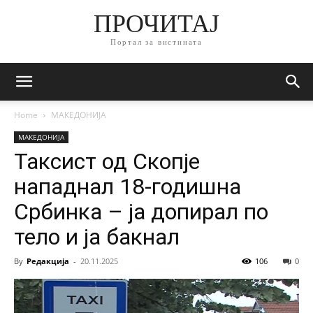
ПРОЧИТАЈ
Портал за вистината
Home
МАКЕДОНИЈА
МАКЕДОНИЈА
Таксист од Скопје
нападнал 18-годишна
Србинка – ја допирал по
тело и ја бакнал
By
Редакција
-
20.11.2025
106
0