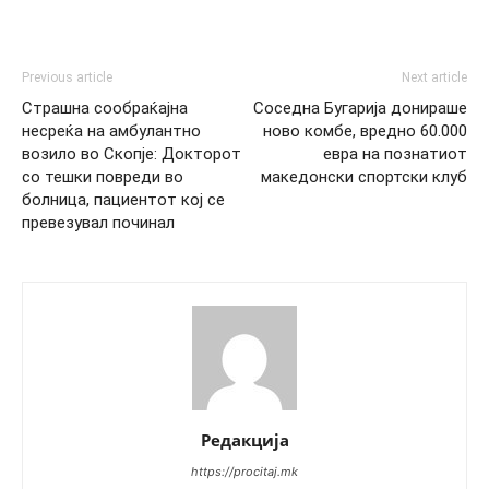
Previous article
Next article
Страшна сообраќајна
Соседна Бугарија донираше
несреќа на амбулантно
ново комбе, вредно 60.000
возило во Скопје: Докторот
евра на познатиот
со тешки повреди во
македонски спортски клуб
болница, пациентот кој се
превезувал починал
Редакција
https://procitaj.mk