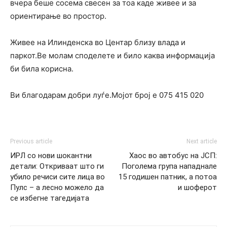
вчера беше сосема свесен за тоа каде живее и за
ориентирање во простор.
Живее на Илинденска во Центар близу влада и
паркот.Ве молам споделете и било каква информација
би била корисна.
Ви благодарам добри луѓе.Мојот број е 075 415 020
Previous article
Next article
ИРЛ со нови шокантни
Хаос во автобус на ЈСП:
детали: Откриваат што ги
Поголема група нападнале
убило речиси сите лица во
15 годишен патник, а потоа
Пулс – а лесно можело да
и шоферот
се избегне тагедијата