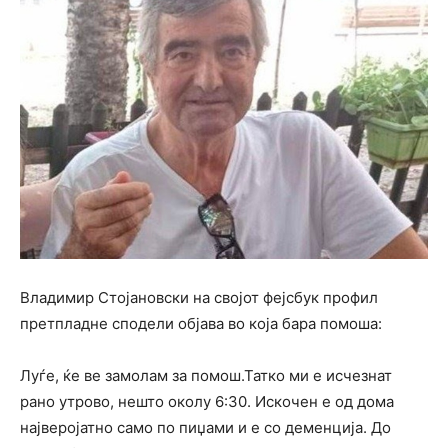
Владимир Стојановски на својот фејсбук профил
претпладне сподели објава во која бара помоша:
Луѓе, ќе ве замолам за помош.Татко ми е исчезнат
рано утрово, нешто околу 6:30. Искочен е од дома
најверојатно само по пиџами и е со деменција. До