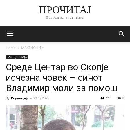
ПРОЧИТАЈ
Портал за вистината
Home
МАКЕДОНИЈА
МАКЕДОНИЈА
Среде Центар во Скопје
исчезна човек – синот
Владимир моли за помош
By
Редакција
-
23.12.2025
113
0