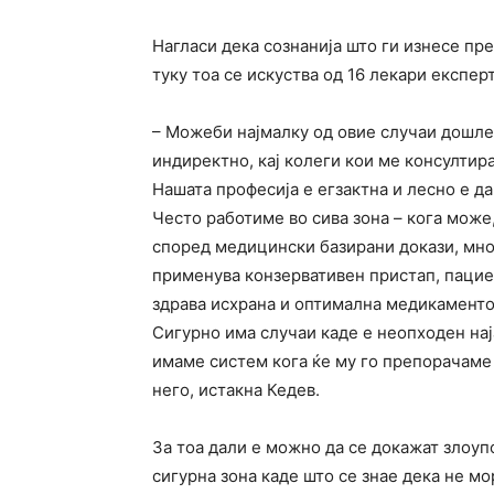
Нагласи дека сознанија што ги изнесе пре
туку тоа се искуства од 16 лекари експе
– Можеби најмалку од овие случаи дошле 
индиректно, кај колеги кои ме консулти
Нашата професија е егзактна и лесно е д
Често работиме во сива зона – кога може,
според медицински базирани докази, мног
применува конзервативен пристап, пациен
здрава исхрана и оптимална медикаментоз
Сигурно има случаи каде е неопходен на
имаме систем кога ќе му го препорачаме 
него, истакна Кедев.
За тоа дали е можно да се докажат злоупо
сигурна зона каде што се знае дека не мо