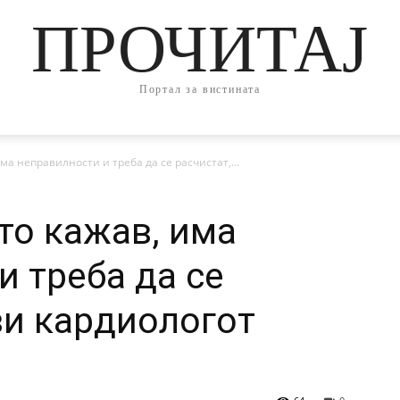
ПРОЧИТАЈ
Портал за вистината
ма неправилности и треба да се расчистат,...
то кажав, има
и треба да се
ви кардиологот