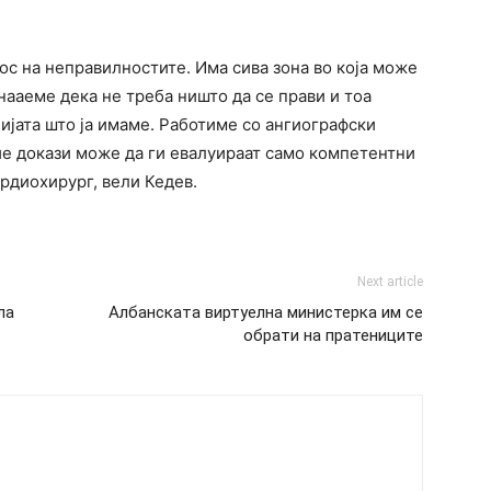
нос на неправилностите. Има сива зона во која може
знааеме дека не треба ништо да се прави и тоа
ијата што ја имаме. Работиме со ангиографски
ие докази може да ги евалуираат само компетентни
рдиохирург, вели Кедев.
Next article
ла
Албанската виртуелна министерка им се
обрати на пратениците