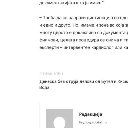
документацијата што ја имаат“.
– Треба да се направи дистинкција во од
и едно и друго. Но, имаме и зона во која 
многу цврсто е докажливо со документац
филмови, целата процедура се снима и т
експерти – интервентен кардиолог или ка
Previous article
Денеска без струја делови од Бутел и Кисе
Вода
Редакција
https://procitaj.mk