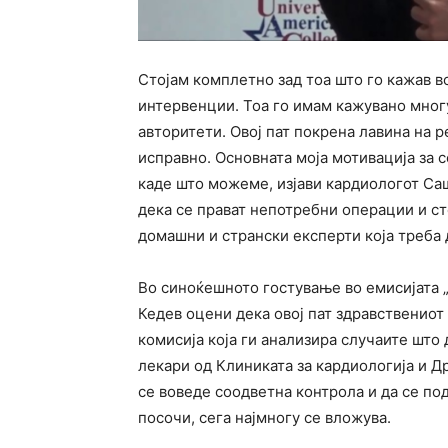
Стојам комплетно зад тоа што го кажав 
интервенции. Тоа го имам кажувано мног
авторитети. Овој пат покрена лавина на р
исправно. Основната моја мотивација за 
каде што можеме, изјави кардиологот Саш
дека се прават непотребни операции и с
домашни и странски експерти која треба 
Во синоќешното гостување во емисијата 
Кедев оцени дека овој пат здравственио
комисија која ги анализира случаите што 
лекари од Клиниката за кардиологија и Др
се воведе соодветна контрола и да се по
посочи, сега најмногу се вложува.