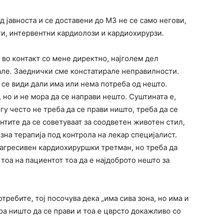
д јавноста и се доставени до МЗ не се само негови,
рти, интервентни кардиолози и кардиохирурзи.
во контакт со мене директно, најголем дел
рале. Заеднички сме констатирале неправилности.
а се види дали има или нема потреба од нешто.
 но и не мора да се направи нешто. Суштината е,
у често не треба да се прави ништо, треба да се
тите да се советуваат за соодветен животен стил,
на терапија под контрола на лекар специјалист.
јагресивен кардиохируршки третман, но треба да
тоа на пациентот тоа да е најдоброто нешто за
требите, тој посочува дека „има сива зона, но има и
ра ништо да се прави и тоа е цврсто докажливо со