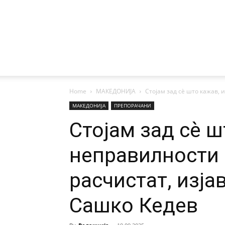
Home
МАКЕДОНИЈА
Стојам зад сè што кажав, и
МАКЕДОНИЈА
ПРЕПОРАЧАНИ
Стојам зад сè ш
неправилности 
расчистат, изја
Сашко Кедев