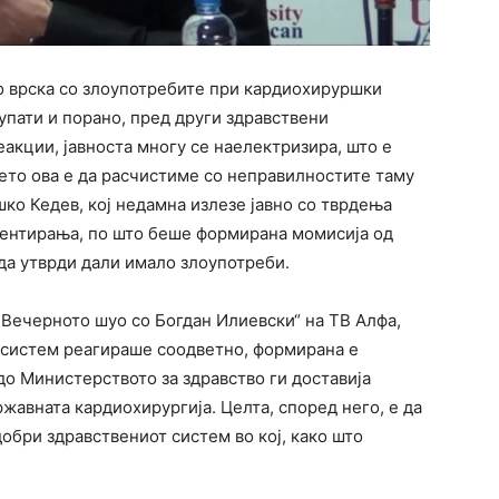
во врска со злоупотребите при кардиохируршки
упати и порано, пред други здравствени
еакции, јавноста многу се наелектризира, што е
сето ова е да расчистиме со неправилностите таму
ко Кедев, кој недамна излезе јавно со тврдења
тентирања, по што беше формирана момисија од
да утврди дали имало злоупотреби.
„Вечерното шуо со Богдан Илиевски“ на ТВ Алфа,
т систем реагираше соодветно, формирана е
до Министерството за здравство ги доставија
жавната кардиохирургија. Целта, според него, е да
добри здравствениот систем во кој, како што