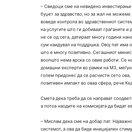
– Сведоци сме на невидено инвестирање 
буџет за здравство, но за жал не можеме 
воведе контрола во здравствениот систе
на услугите што ги добиваат граѓаните и
не се од сега, датираат многу години нан
сум наидувал на поддршка. Овој пат има 
што е многу позитивно. Сегашниот минист
воопшто нема врска со овие работи. Се 
домашни експерти во рамки на МЗ, меѓуна
голем придонес да се расчисти сето ова,
позитивен импакт во оваа сфера, рече Ке
Смета дека треба да се направат соодветн
а потоа наодите на комисијата да бидат 
– Мислам дека сме на добар пат. Најважн
системот, а ова да биде иницијален стиму