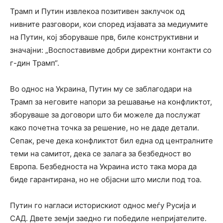
Трамп и Путин извлекоа позитивен заклучок од
нивните разговори, кои според изјавата за медиумите
на Путин, кој зборуваше прв, биле конструктивни и
значајни: „Воспоставивме добри директни контакти со
г-дин Трамп“.
Во однос на Украина, Путин му се заблагодари на
Трамп за неговите напори за решавање на конфликтот,
зборуваше за договори што би можеле да послужат
како почетна точка за решение, но не даде детали.
Сепак, рече дека конфликтот бил една од централните
теми на самитот, дека се залага за безбедност во
Европа. Безбедноста на Украина исто така мора да
биде гарантирана, но не објасни што мисли под тоа.
Путин го нагласи историскиот однос меѓу Русија и
САД. Двете земји заедно ги победиле непријателите.