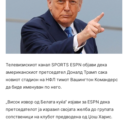
Телевизискиот канал SPORTS ESPN објави дека
американскиот претседател Доналд Трамп сака
новиот стадион на НФЛ тимот Вашингтон Командерс
да биде именуван по него.
„Висок извор од Белата куќа“ изјави за ESPN дека
претседателот ја изразил својата желба до групата
сопственици на клубот предводена од Џош Харис.