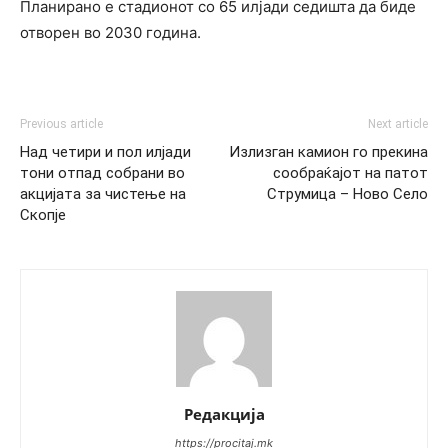
Планирано е стадионот со 65 илјади седишта да биде
отворен во 2030 година.
Previous article
Next article
Над четири и пол илјади
Излизган камион го прекина
тони отпад собрани во
сообраќајот на патот
акцијата за чистење на
Струмица – Ново Село
Скопје
Редакција
https://procitaj.mk