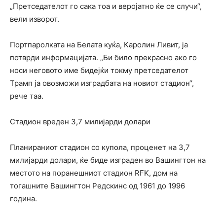
„Претседателот го сака тоа и веројатно ќе се случи“,
вели изворот.
Портпаролката на Белата куќа, Каролин Ливит, ја
потврди информацијата. „Би било прекрасно ако го
носи неговото име бидејќи токму претседателот
Трамп ја овозможи изградбата на новиот стадион“,
рече таа.
Стадион вреден 3,7 милијарди долари
Планираниот стадион со купола, проценет на 3,7
милијарди долари, ќе биде изграден во Вашингтон на
местото на поранешниот стадион RFK, дом на
тогашните Вашингтон Редскинс од 1961 до 1996
година.