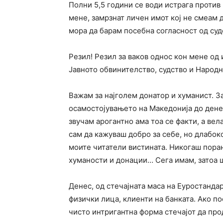
Полни 5,5 години се води истрага против
мене, замрзнат личен имот кој не смеам 
мора да барам посебна согласност од суд
Резил! Резил за ваков однос кон мене од 
Јавното обвинителство, судство и Народн
Важам за најголем донатор и хуманист. З
осамостојувањето на Македонија до дене
звучам арогантно ама тоа се факти, а вел
сам да кажуваш добро за себе, но длабок
моите читатели вистината. Никогаш поран
хуманости и донации… Сега имам, затоа ш
Денес, од стечајната маса на Еуростандар
физички лица, клиенти на банката. Ако п
чисто интригантна форма стечајот да про