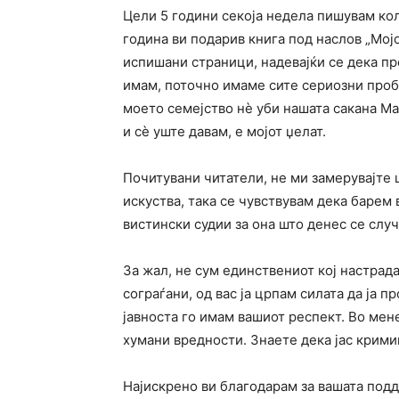
Цели 5 години секоја недела пишувам кол
година ви подарив книга под наслов „Мој
испишани страници, надевајќи се дека пр
имам, поточно имаме сите сериозни пробл
моето семејство нѐ уби нашата сакана Мак
и сѐ уште давам, е мојот џелат.
Почитувани читатели, не ми замерувајте 
искуства, така се чувствувам дека барем 
вистински судии за она што денес се случ
За жал, не сум единствениот кој настрад
сограѓани, од вас ја црпам силата да ја п
јавноста го имам вашиот респект. Во мене
хумани вредности. Знаете дека јас крим
Најискрено ви благодарам за вашата под