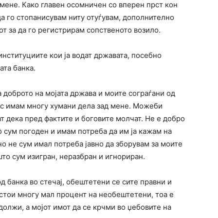
 мене. Како главен осомничен со вперен прст кон
да го стопанисувам ниту отуѓувам, дополнително
от за да го регистрирам сопственото возило.
институциите кои ја водат државата, посебно
ата банка.
а доброто на мојата држава и моите сограѓани од
с имам многу хумани дела зад мене. Можеби
ат дека пред фактите и боговите молчат. Не е добро
о сум погоден и имам потреба да им ја кажам на
о не сум имал потреба јавно да зборувам за моите
то сум изигран, неразбран и игнориран.
д банка во стечај, обештетени се сите правни и
остои многу мал процент на необештетени, тоа е
должи, а мојот имот да се крчми во џебовите на