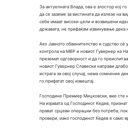
За актуелната Влада, ова е злостор кој г
да се заземе за вистината да излезе на в
себе имаат високи цели и возвишени идеа
државата, не прифаќам извинување дека 
Ако Јавното обвинителство и судство сѐ 
контрола на МВР и новиот Гувернер на Н
преземат одговорност и да го преиспитаа
новиот Гувернер Славески направи длабо
истрага за овој случај, нема сомнение де
го прифатат овој извештај.
Господине Премиер Мицковски, вие сте 
На изјавата од Господинот Кедев, призна
прават срцеви операции без потреба, пок
провери, иако господинот Кедев е само в