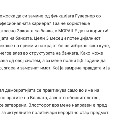
ежоска да си замине од функцијата Гувернер со
рофесионалната кариера? Таа не користеше
огласно Законот за банка, а МОРАШЕ да ги користи!
јата на банката. Цели 3 месеци потенцијалниот
екаше на прием и на крајот беше избркан како куче,
негов влез во структурата на банката. Како може
на од овој систем, а за мене полни 5,5 години да
 згора и замрзнат имот. Кој ја замрзна правдата и ја
л демократијата се практикува само во име на
по вратите на Владата, Јавното обвинителство,
 се затворени. Злосторот врз мене направен е пред
 а за актуелните политичари веројатно стар предмет