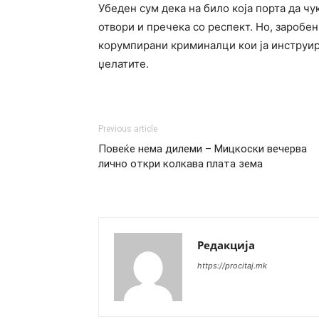
Убеден сум дека на било која порта да чук
отвори и пречека со респект. Но, заробе
корумпирани криминалци кои ја инструира
џелатите.
Previous article
Повеќе нема дилеми – Мицкоски вечерва
лично откри колкава плата зема
Редакција
https://procitaj.mk