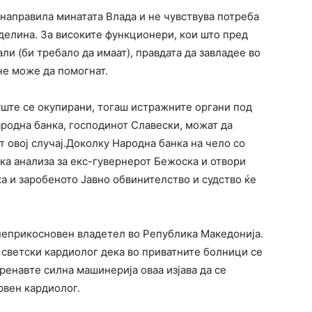
о направила минатата Влада и не чувствува потреба
иделина. За високите функционери, кои што пред
ли (би требало да имаат), правдата да завладее во
не може да помогнат.
уште се окупирани, тогаш истражните органи под
ародна банка, господинот Славески, можат да
т овој случај.Доколку Народна банка на чело со
ка анализа за екс-гувернерот Бежоска и отвори
ка и заробеното Јавно обвинителство и судство ќе
неприкосновен владетел во Република Македонија.
т светски кардиолог дека во приватните болници се
ренавте силна машинерија оваа изјава да се
рвен кардиолог.