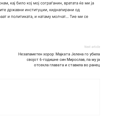
нам, кај било кој мој сограѓанин, вратата ќе ми ја
ните државни институции, киднапирани од
ат и политиката, и натаму молчат… Тие ми се
Next article
Незапаметен хорор: Мајката Јелена го убила
својот 6-годишне син Мирослав, па му ја
отсекла главата и ставила во ранец