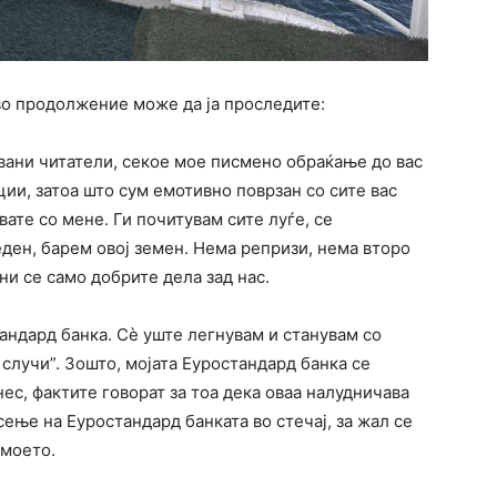
во продолжение може да ја проследите:
увани читатели, секое мое писмено обраќање до вас
ии, затоа што сум емотивно поврзан со сите вас
вате со мене. Ги почитувам сите луѓе, се
ден, барем овој земен. Нема репризи, нема второ
ни се само добрите дела зад нас.
тандард банка. Сѐ уште легнувам и станувам со
 случи”. Зошто, мојата Еуростандард банка се
ес, фактите говорат за тоа дека оваа налудничава
ење на Еуростандард банката во стечај, за жал се
 моето.