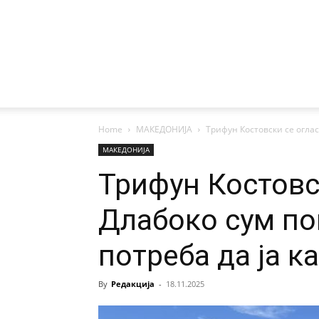
Home
МАКЕДОНИЈА
Трифун Костовски се огласи
МАКЕДОНИЈА
Трифун Костовс
Длабоко сум по
потреба да ја 
By
Редакција
-
18.11.2025