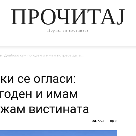
ПРОЧИТАЈ
Портал за вистината
: Длабоко сум погоден и имам потреба да ја...
ки се огласи:
годен и имам
кажам вистината
559
0