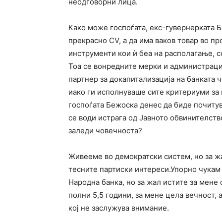
неодговорни лица.
Како може госпоѓата, екс-гувернерката Б
прекрасно CV, а да има ваков товар во п
инструменти кои ѝ беа на располагање, с
Тоа се вонредните мерки и администраци
партнер за докапитализација на банката ч
иако ги исполнуваше сите критериуми за 
госпоѓата Бежоска денес да биде почитува
се води истрага од Јавното обвинителство,
заледи човечноста?
Живееме во демократски систем, но за жа
тесните партиски интереси.Упорно чукам 
Народна банка, но за жал истите за мене
полни 5,5 години, за мене цела вечност,
кој не заслужува внимание.