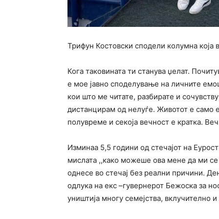
Трифун Костовски сподели колумна која 
Кога таковината ти станува џелат. Почит
е мое јавно споделување на личните емоц
кои што ме читате, разбирате и сочувству
дистанцирам од нелуѓе. Животот е само е
полувреме и секоја вечност е кратка. Веч
Изминаа 5,5 години од стечајот на Еурос
мислата ,,како можеше ова мене да ми се
однесе во стечај без реални причини. Ден
одлука на екс –гувернерот Бежоска за нос
уништија многу семејства, вклучително и