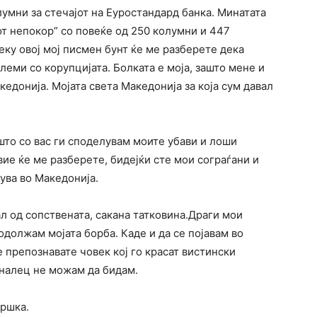
умни за стечајот на Еуростандард банка. Минатата
от непокор” со повеќе од 250 колумни и 447
еку овој мој писмен бунт ќе ме разберете дека
еми со корупцијата. Болката е моја, зашто мене и
едонија. Мојата света Македонија за која сум давал
што со вас ги споделувам моите убави и лоши
вие ќе ме разберете, бидејќи сте мои сограѓани и
ува во Македонија.
ал од сопствената, сакана татковина.Драги мои
родолжам мојата борба. Каде и да се појавам во
 препознавате човек кој го красат вистински
иналец не можам да бидам.
дршка.