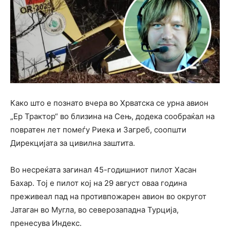
Како што е познато вчера во Хрватска се урна авион
„Ер Трактор“ во близина на Сењ, додека сообраќал на
повратен лет помеѓу Риека и Загреб, соопшти
Дирекцијата за цивилна заштита.
Во несреќата загинал 45-годишниот пилот Хасан
Бахар. Тој е пилот кој на 29 август оваа година
преживеал пад на противпожарен авион во округот
Јатаган во Мугла, во северозападна Турција,
пренесува Индекс.