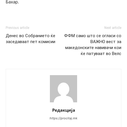
Бахар.
Previous article
Next article
Денес во Собранието ќе
ФФМ само што се огласи со
заседаваат пет комисии
ВАЖНО вест за
македонските навивачи кои
ќе патуваат во Велс
Редакција
https://procitaj.mk