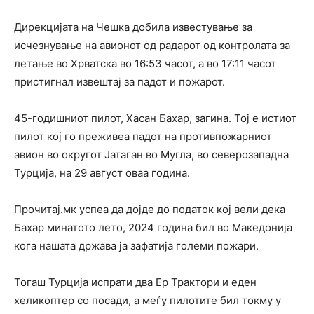
Дирекцијата на Чешка добила известување за
исчезнување на авионот од радарот од контролата за
летање во Хрватска во 16:53 часот, а во 17:11 часот
пристигнал извештај за падот и пожарот.
45-годишниот пилот, Хасан Бахар, загина. Тој е истиот
пилот кој го преживеа падот на противпожарниот
авион во округот Јатаган во Мугла, во северозападна
Турција, на 29 август оваа година.
Прочитај.мк успеа да дојде до податок кој вели дека
Бахар минатото лето, 2024 година бил во Македонија
кога нашата држава ја зафатија големи пожари.
Тогаш Турција испрати два Ер Трактори и еден
хеликоптер со посади, а меѓу пилотите бил токму у