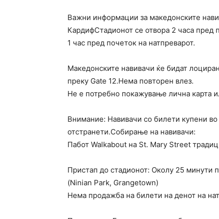
Важни информации за македонските навив
КардифСтадионот се отвора 2 часа пред 
1 час пред почеток на натпреварот.
Македонските навивачи ќе бидат лоцирани 
преку Gate 12.Нема повторен влез.
Не е потребно покажување лична карта и
Внимание: Навивачи со билети купени во
отстранети.Собирање на навивачи:
Пабот Walkabout на St. Mary Street тради
Пристап до стадионот: Околу 25 минути п
(Ninian Park, Grangetown)
Нема продажба на билети на денот на на