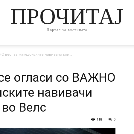
ПРОЧИТАЈ
Портал за вистината
О вест за македонските навивачи кои...
се огласи со ВАЖНО
нските навивачи
 во Велс
118
0