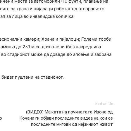
ичени места за автомобили (10 фунти, плаќање на
вите за храна и пијалаци работат од отворањето;
ап за лица во инвалидска количка:
сионални камери; Храна и пијалоци; Големи торби;
намиња до 2×1 м се дозволени (без навредлива
 во стадионот може да доведе до апсење и забрана
 бидат пуштени на стадионот.
Next article
(ВИДЕО) Мајката на починатата Ивона од
о
Кочани ги објави последните видеа на кои се
последните мигови од нејзиниот живот