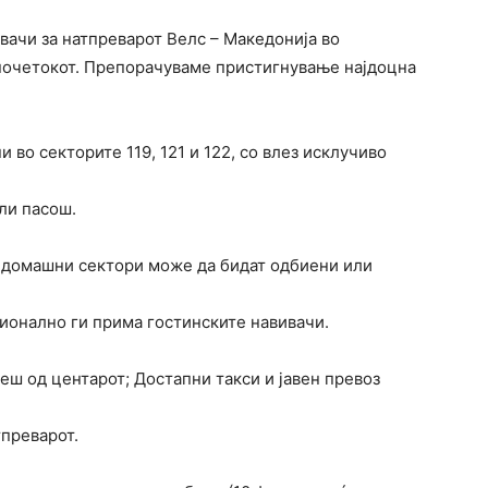
ачи за натпреварот Велс – Македонија во
почетокот. Препорачуваме пристигнување најдоцна
во секторите 119, 121 и 122, со влез исклучиво
ли пасош.
 домашни сектори може да бидат одбиени или
ционално ги прима гостинските навивачи.
еш од центарот; Достапни такси и јавен превоз
тпреварот.