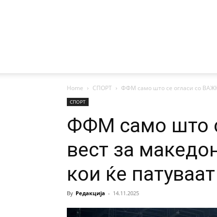
Home
СПОРТ
ФФМ само што се огласи со ВАЖН
СПОРТ
ФФМ само што 
вест за македо
кои ќе патуваат
By
Редакција
-
14.11.2025