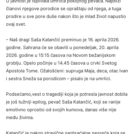
U javnost je isplivala umrlica pokojnog pevača. Najbliži
članovi njegove porodice se opraštaju od njega, a tuga
prodire u sve pore duše nakon što je mlad život napustio
ovaj svet.
– Naš dragi Saša Katančić preminuo je 16. aprila 2026.
godine. Sahrana će se obaviti u ponedeljak, 20. aprila
2026. godine u 15:15 časova na Novom bežanijskom
groblju. Opelo počinje u 14.45 časova u crvki Svetog
Apostola Tome. Ožalošćeni: supruga Maja, deca, otac Ivan
i sestra Sneža sa porodicom – pisalo je na umrlici.
Podsećamo,vest o tragediji koja je potresla javnost dobila
je još tužniji epilog, pevač Saša Katančić, koji se ranije
emotivno oprostio od svojih kumova, danas više nije
među živima.
Katančić je nakon stravične saobraćajne nesreće koja se