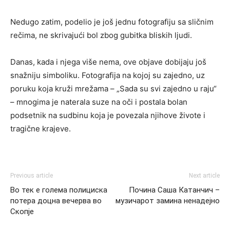
Nedugo zatim, podelio je još jednu fotografiju sa sličnim
rečima, ne skrivajući bol zbog gubitka bliskih ljudi.
Danas, kada i njega više nema, ove objave dobijaju još
snažniju simboliku. Fotografija na kojoj su zajedno, uz
poruku koja kruži mrežama – „Sada su svi zajedno u raju“
– mnogima je naterala suze na oči i postala bolan
podsetnik na sudbinu koja je povezala njihove živote i
tragične krajeve.
Previous article
Next article
Во тек е голема полициска
Почина Саша Катанчич –
потера доцна вечерва во
музичарот замина ненадејно
Скопје