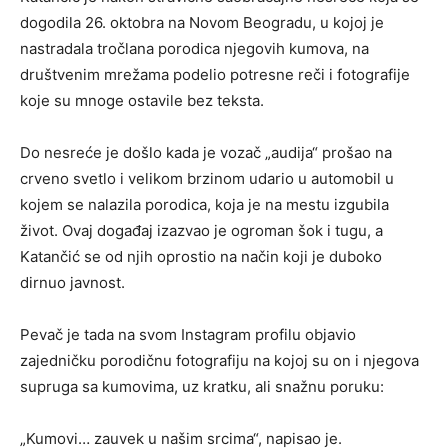
dogodila 26. oktobra na Novom Beogradu, u kojoj je
nastradala tročlana porodica njegovih kumova, na
društvenim mrežama podelio potresne reči i fotografije
koje su mnoge ostavile bez teksta.
Do nesreće je došlo kada je vozač „audija“ prošao na
crveno svetlo i velikom brzinom udario u automobil u
kojem se nalazila porodica, koja je na mestu izgubila
život. Ovaj događaj izazvao je ogroman šok i tugu, a
Katančić se od njih oprostio na način koji je duboko
dirnuo javnost.
Pevač je tada na svom Instagram profilu objavio
zajedničku porodičnu fotografiju na kojoj su on i njegova
supruga sa kumovima, uz kratku, ali snažnu poruku:
„Kumovi… zauvek u našim srcima“, napisao je.