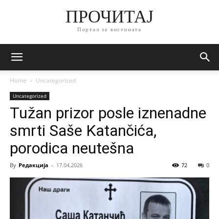
ПРОЧИТАЈ
Портал за вистината
Home
Uncategorized
Uncategorized
Tužan prizor posle iznenadne
smrti Saše Katančića,
porodica neutešna
By
Редакција
-
17.04.2026
72
0