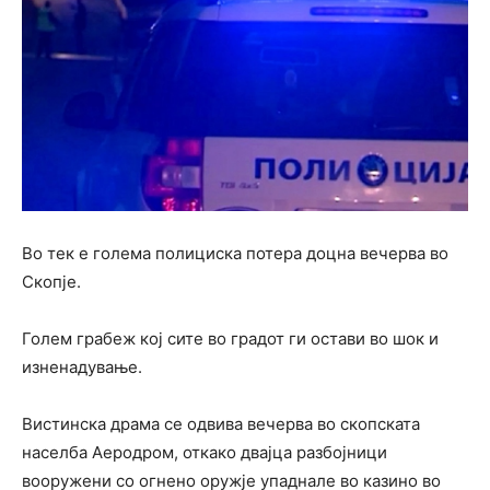
Во тек е голема полициска потера доцна вечерва во
Скопје.
Голем грабеж кој сите во градот ги остави во шок и
изненадување.
Вистинска драма се одвива вечерва во скопската
населба Аеродром, откако двајца разбојници
вооружени со огнено оружје упаднале во казино во