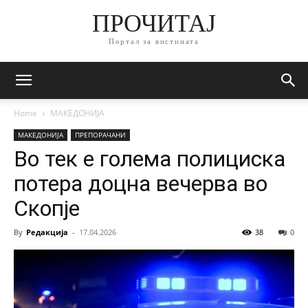
ПРОЧИТАЈ
Портал за вистината
Home
МАКЕДОНИЈА
МАКЕДОНИЈА
ПРЕПОРАЧАНИ
Во тек е голема полициска
потера доцна вечерва во
Скопје
By
Редакција
-
17.04.2026
38
0