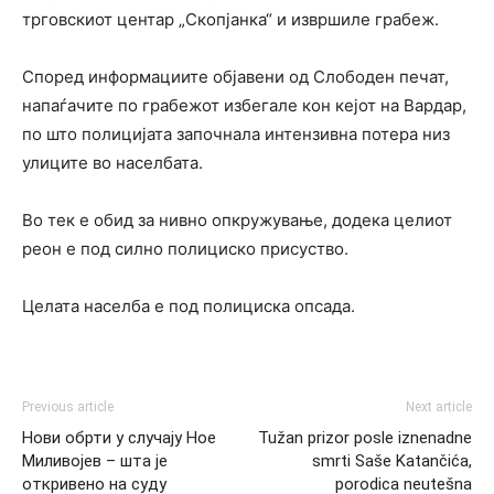
трговскиот центар „Скопјанка“ и извршиле грабеж.
Според информациите објавени од Слободен печат,
напаѓачите по грабежот избегале кон кејот на Вардар,
по што полицијата започнала интензивна потера низ
улиците во населбата.
Во тек е обид за нивно опкружување, додека целиот
реон е под силно полициско присуство.
Целата населба е под полициска опсада.
Previous article
Next article
Нови обрти у случају Ное
Tužan prizor posle iznenadne
Миливојев – шта је
smrti Saše Katančića,
откривено на суду
porodica neutešna