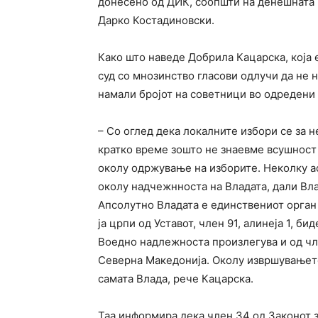
донесено од ДИК, соопшти на денешната 
Дарко Костадиновски.
Како што наведе Добрила Кацарска, која е
суд со мнозинство гласови одлучи да не н
намали бројот на советници во одредени
– Со оглед дека локалните избори се за 
кратко време зошто не знаевме всушност 
околу одржување на изборите. Неколку ас
околу надчежнноста на Владата, дали Вла
Апсолутно Владата е единствениот орган 
ја црпи од Уставот, член 91, алинеја 1, б
Воедно надлежноста произлегува и од чле
Северна Македонија. Околу извршувањето 
самата Влада, рече Кацарска.
Таа информира дека член 34 од Законот з