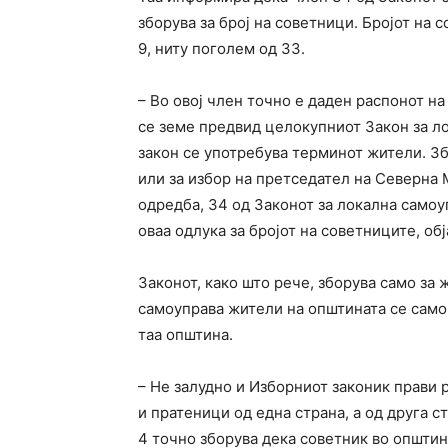
зборува за број на советници. Бројот на
9, ниту поголем од 33.
– Во овој член точно е даден распонот на
се земе предвид целокупниот Закон за ло
закон се употребува терминот жители. Зб
или за избор на претседател на Северна 
одредба, 34 од Законот за локална самоуп
оваа одлука за бројот на советниците, об
Законот, како што рече, зборува само за 
самоуправа жители на општината се само
таа општина.
– Не залудно и Изборниот законик прави 
и пратеници од една страна, а од друга с
4 точно зборува дека советник во општи