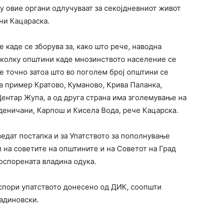
му овие органи одлучуваат за секојдневниот живот
сни Кацараска.
е каде се зборува за, како што рече, наводна
еколку општини каде мнозинството население се
 е точно затоа што во поголем број општини се
на пример Кратово, Куманово, Крива Паланка,
Центар Жупа, а од друга страна има зголемување на
деничани, Карпош и Кисела Вода, рече Кацарска.
ведат постапка и за Упатството за пополнување
и на советите на општините и на Советот на Град
 оспорената владина одука.
оспори упатството донесено од ДИК, соопшти
адиновски.