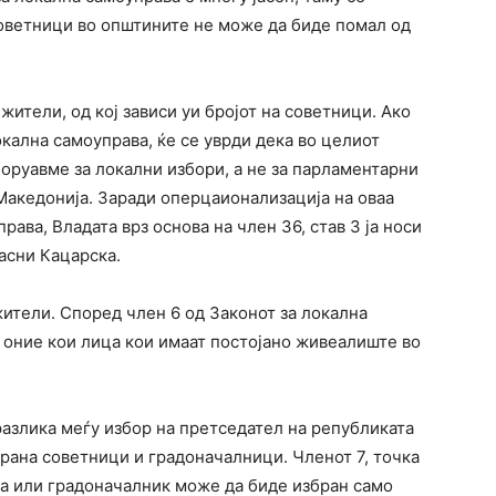
 советници во општините не може да биде помал од
 жители, од кој зависи уи бројот на советници. Ако
кална самоуправа, ќе се уврди дека во целиот
оруавме за локални избори, а не за парламентарни
Македонија. Заради оперцаионализација на оваа
рава, Владата врз основа на член 36, став 3 ја носи
јасни Кацарска.
жители. Според член 6 од Законот за локална
 оние кои лица кои имаат постојано живеалиште во
разлика меѓу избор на претседател на републиката
трана советници и градоначалници. Членот 7, точка
на или градоначалник може да биде избран само