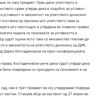
аше по овој предмет. Прво дали упатството е
нството судии утврди дека е подобно за уставно-
та уставност и законитост на упатството донесено
е постапка од причини што упатството само ја
ијата што претходно е утврдена во повисок правен
минатата недела се произнесе за уставноста и
ед судот оцени исто така со мнозинство гласови да
ста и законитоста на упатството донесено од ДИК,
уд Дарко Костадиновски на прес-конференцијата.
 права, Костадиновски рече дека судот утврди дека
а биле повредени со пресудите на Основниот и на
 суд, ова е трет предмет во кој утврдуваме повреда
ст настан. Станува збор за настанот од 27 април во