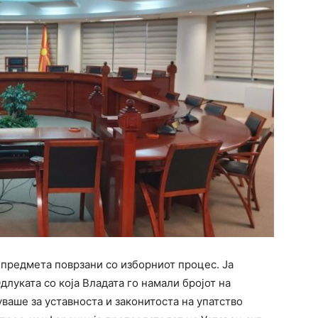
 предмета поврзани со изборниот процес. Ја
луката со која Владата го намали бројот на
ваше за уставноста и законитоста на упатство