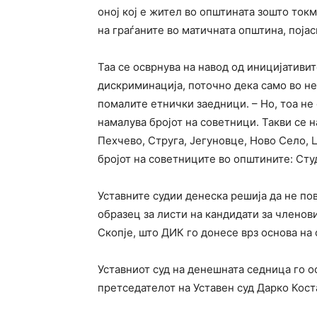
оној кој е жител во општината зошто ток
на граѓаните во матичната општина, поја
Таа се осврнува на навод од иницијативит
дискриминација, поточно дека само во н
помалите етнички заедници. – Но, тоа не
намалува бројот на советници. Такви се 
Пехчево, Струга, Јегуновце, Ново Село, 
бројот на советниците во општините: Сту
Уставните судии денеска решија да не по
образец за листи на кандидати за членов
Скопје, што ДИК го донесе врз основа на
Уставниот суд на денешната седница го 
претседателот на Уставен суд Дарко Кост