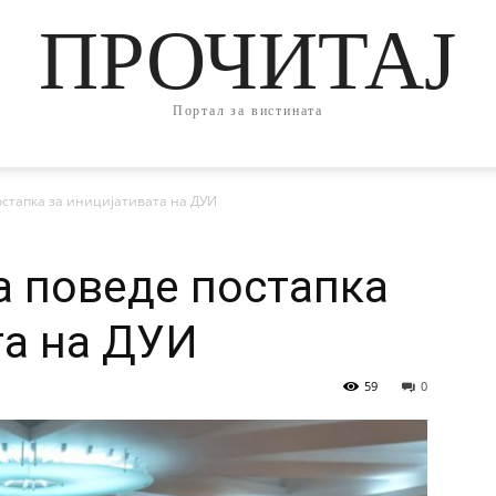
ПРОЧИТАЈ
Портал за вистината
остапка за иницијативата на ДУИ
а поведе постапка
та на ДУИ
59
0