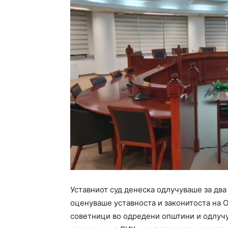
Уставниот суд денеска одлучуваше за два
оценуваше уставноста и законитоста на Од
советници во одредени општини и одлучу