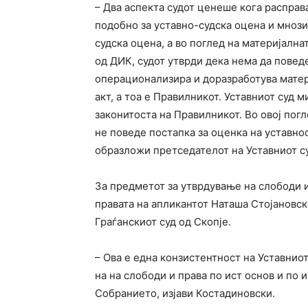
– Два аспекта судот ценеше кога расправ
подобно за уставно-судска оцена и мнози
судска оцена, а во поглед на материјална
од ДИК, судот утврди дека нема да повед
операционализира и доразработува матер
акт, а тоа е Правилникот. Уставниот суд 
законитоста на Правилникот. Во овој погл
не поведе постапка за оценка на уставно
образложи претседателот на Уставниот с
За предметот за утврдување на слободи и
правата на апликантот Наташа Стојановск
Граѓанскиот суд од Скопје.
– Ова е една конзистентност на Уставниот
на на слободи и права по ист основ и по и
Собранието, изјави Костадиновски.