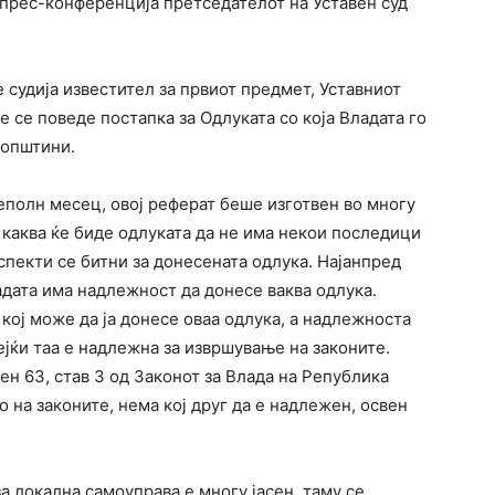
прес-конференција претседателот на Уставен суд
 судија известител за првиот предмет, Уставниот
е се поведе постапка за Одлуката со која Владата го
 општини.
неполн месец, овој реферат беше изготвен во многу
каква ќе биде одлуката да не има некои последици
пекти се битни за донесената одлука. Најанпред
дата има надлежност да донесе ваква одлука.
кој може да ја донесе оваа одлука, а надлежноста
идејќи таа е надлежна за извршување на законите.
н 63, став 3 од Законот за Влада на Република
на законите, нема кој друг да е надлежен, освен
а локална самоуправа е многу јасен, таму се