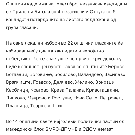
Општини каде има најголем број независни кандидати
се Прилеп и Битола со 4 независни и Струга со 5
кандидати потврдените на листата поддржани од
група гласачи.
На овие локални избори во 22 општини гласачите ќе
избираат меѓу двајца кандидати и веројатно
победникот ќе се знае уште по првиот круг доколку
биде исполнет цензусот. Такви се општините Берово,
Богданци, Боговиње, Босилово, Валандово, Василево,
Врапчиште, Градско, Делчево, Желино, Зрновци,
Карбинци, Кратово, Крива Паланка, Кривогаштани,
Липково, Маврово и Ростуше, Ново Село, Петровец,
Пласница, Теарце и Штип.
Во 14 општини двете најголеми политички партии од
македонски блок ВМРО-ДПМНЕ и СДСМ немаат