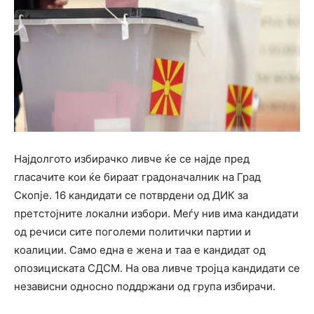
Најдолгото избирачко ливче ќе се најде пред
гласачите кои ќе бираат градоначалник на Град
Скопје. 16 кандидати се потврдени од ДИК за
претстојните локални избори. Меѓу нив има кандидати
од речиси сите поголеми политички партии и
коалиции. Само една е жена и таа е кандидат од
опозициската СДСМ. На ова ливче тројца кандидати се
независни односно поддржани од група избирачи.