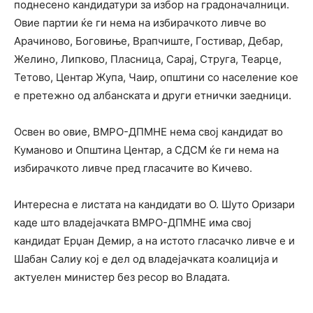
поднесено кандидатури за избор на градоначалници.
Овие партии ќе ги нема на избирачкото ливче во
Арачиново, Боговиње, Врапчиште, Гостивар, Дебар,
Желино, Липково, Пласница, Сарај, Струга, Теарце,
Тетово, Центар Жупа, Чаир, општини со население кое
е претежно од албанската и други етнички заедници.
Освен во овие, ВМРО-ДПМНЕ нема свој кандидат во
Куманово и Општина Центар, а СДСМ ќе ги нема на
избирачкото ливче пред гласачите во Кичево.
Интересна е листата на кандидати во О. Шуто Оризари
каде што владејачката ВМРО-ДПМНЕ има свој
кандидат Ерџан Демир, а на истото гласачко ливче е и
Шабан Салиу кој е дел од владејачката коалиција и
актуелен министер без ресор во Владата.