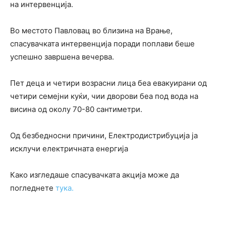
на интервенција.
Во местото Павловац во близина на Врање,
спасувачката интервенција поради поплави беше
успешно завршена вечерва.
Пет деца и четири возрасни лица беа евакуирани од
четири семејни куќи, чии дворови беа под вода на
висина од околу 70-80 сантиметри.
Од безбедносни причини, Електродистрибуција ја
исклучи електричната енергија
Како изгледаше спасувачката акција може да
погледнете
тука.