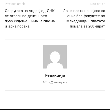
Previous article
Next article
Сопругата на Андреј од ДНК
Лоши вести во најава за
се огласи по денешното
оние без факултет во
прво судење – имаше гласна
Македонија – платата
и јасна порака
помала за 200 евра?
Редакција
https://procitaj.mk