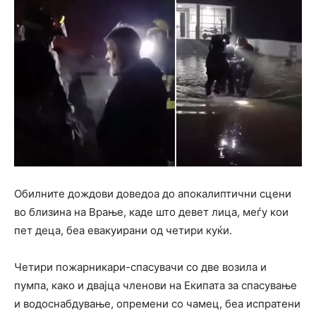
Обилните дождови доведоа до апокалиптични сцени
во близина на Врање, каде што девет лица, меѓу кои
пет деца, беа евакуирани од четири куќи.
Четири пожарникари-спасувачи со две возила и
пумпа, како и двајца членови на Екипата за спасување
и водоснабдување, опремени со чамец, беа испратени