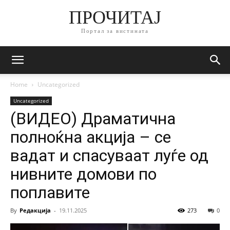
ПРОЧИТАЈ
Портал за вистината
Home
Uncategorized
Uncategorized
(ВИДЕО) Драматичнa
полноќна акција – се
вадат и спасуваат луѓе од
нивните домови по
поплавите
By
Редакција
-
19.11.2025
273
0