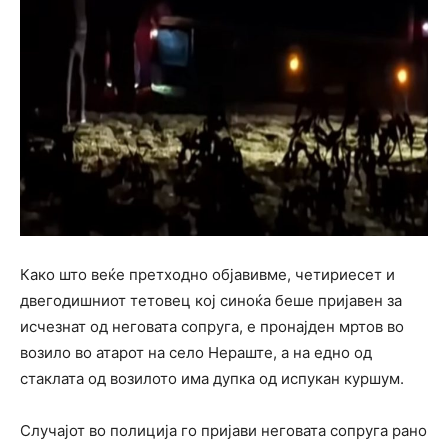
Како што веќе претходно објавивме, четириесет и
двегодишниот тетовец кој синоќа беше пријавен за
исчезнат од неговата сопруга, е пронајден мртов во
возило во атарот на село Нераште, а на едно од
стаклата од возилото има дупка од испукан куршум.
Случајот во полиција го пријави неговата сопруга рано