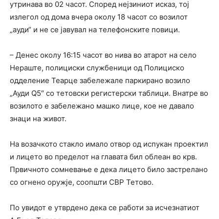
утринава во 02 часот. Според нејзиниот исказ, тој
излегол од дома вчера околу 18 часот со возилот
„ауди“ и не се јавувал на телефонските повици.
– Денес околу 16:15 часот во нива во атарот на село
Нераште, полициски службеници од Полициско
одделение Теарце забележале паркирано возило
„Ауди Q5″ со тетовски регистерски таблици. Внатре во
возилото е забележано машко лице, кое не давало
знаци на живот.
На возачкото стакло имало отвор од испукан проектил
и лицето во пределот на главата бил облеан во крв.
Првичното сомневање е дека лицето било застрелано
со огнено оружје, соопшти СВР Тетово.
По увидот е утврдено дека се работи за исчезнатиот