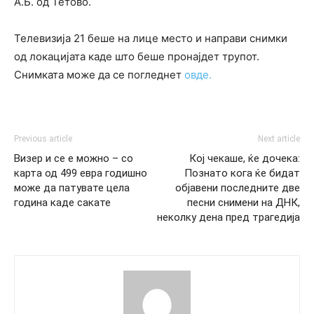
А.Б. од Тетово.
Телевизија 21 беше на лице место и направи снимки
од локацијата каде што беше пронајдет трупот.
Снимката може да се погледнет
овде.
Previous article
Next article
Визер и се е можно – со
Кој чекаше, ќе дочека:
карта од 499 евра годишно
Познато кога ќе бидат
може да патувате цела
објавени последните две
година каде сакате
песни снимени на ДНК,
неколку дена пред трагедија