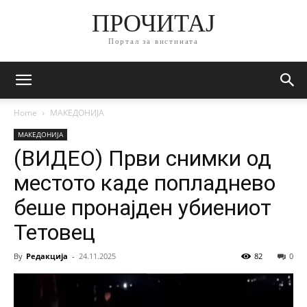
ПРОЧИТАЈ
Портал за вистината
Home
МАКЕДОНИЈА
МАКЕДОНИЈА
(ВИДЕО) Први снимки од
местото каде попладнево
беше пронајден убиениот
Тетовец
By
Редакција
-
24.11.2025
82
0