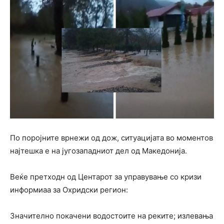
По поројните врнежи од дож, ситуацијата во моментов
најтешка е на југозападниот дел од Македонија.
Веќе претходн од Центарот за управување со кризи
информиаа за Охридски регион:
Значително покачени водостоите на реките; излевања