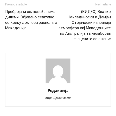
Previous article
Next article
Пребројани се, повеќе нема
(ВИДЕО) Влатко
дилеми: Објавено севкупно
Миладиноски и Дамјан
со колку доктори располага
Стојаноски направија
Македонија
атмосфера кај Македонците
во Австралија за незаборав
– сцените се ежење
Редакција
https://procitaj.mk