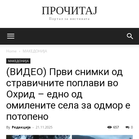
ПРОЧИТАЈ
Портал за вистината
Home
МАКЕДОНИЈА
МАКЕДОНИЈА
(ВИДЕО) Први снимки од
стравичните поплави во
Охрид – едно од
омилените села за одмор е
потопено
By
Редакција
-
21.11.2025
657
0