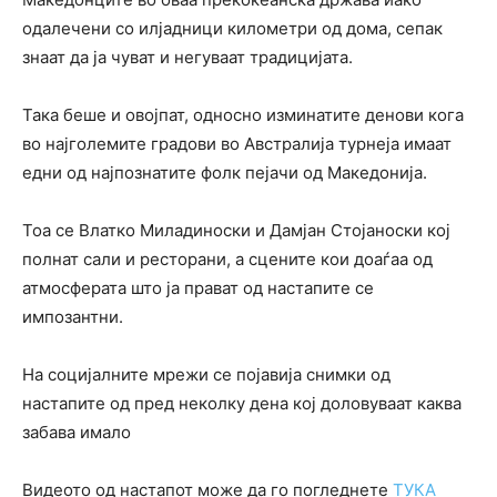
одалечени со илјадници километри од дома, сепак
знаат да ја чуват и негуваат традицијата.
Така беше и овојпат, односно изминатите денови кога
во најголемите градови во Австралија турнеја имаат
едни од најпознатите фолк пејачи од Македонија.
Тоа се Влатко Миладиноски и Дамјан Стојаноски кој
полнат сали и ресторани, а сцените кои доаѓаа од
атмосферата што ја прават од настапите се
импозантни.
На социјалните мрежи се појавија снимки од
настапите од пред неколку дена кој доловуваат каква
забава имало
Видеото од настапот може да го погледнете
ТУКА