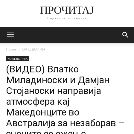
ПРОЧИТАЈ
Портал за вистината
Home
МАКЕДОНИЈА
МАКЕДОНИЈА
(ВИДЕО) Влатко
Миладиноски и Дамјан
Стојаноски направија
атмосфера кај
Македонците во
Австралија за незаборав –
сцените се ежење