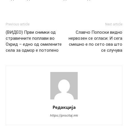
Previous article
Next article
(ВИДЕО) Први снимки од
Славчо Попоски видно
стравичните поплави во
нервозен се огласи: И сега
Охрид – едно од омилените
смешно е по сето ова што
села за одмор е потопено
се случува
Редакција
https://procitaj.mk