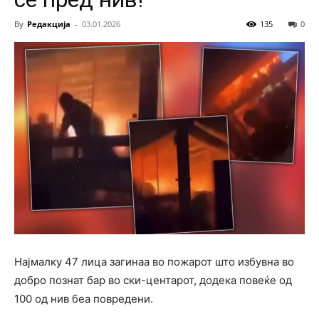
By
Редакција
-
03.01.2026
135
0
Најмалку 47 лица загинаа во пожарот што избувна во
добро познат бар во ски-центарот, додека повеќе од
100 од нив беа повредени.