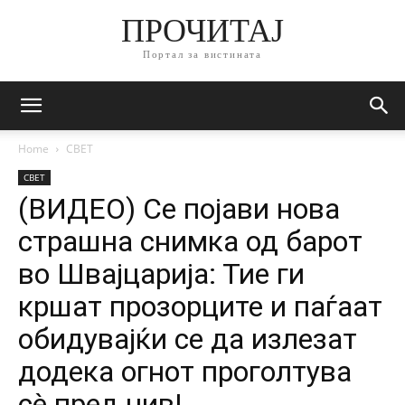
ПРОЧИТАЈ
Портал за вистината
Home
СВЕТ
СВЕТ
(ВИДЕО) Се појави нова
страшна снимка од барот
во Швајцарија: Тие ги
кршат прозорците и паѓаат
обидувајќи се да излезат
додека огнот проголтува
сè пред нив!