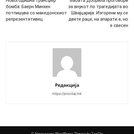
Новогодишна трансфер
Бабата Добрила проговори
бомба: Баерн Минхен
за внукот по трагедијата во
потпишува со македонскиот
Швајцарија: Изгорени му се
репрезентативец
двете раце, на апарати е, но
е свесен
Редакција
https://procitaj.mk
© Newspaper WordPress Theme by TagDiv