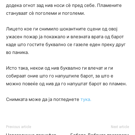
додека огнот зад нив носи сè пред себе. Пламените
стануваат сè поголеми и поголеми.
Лицето кое ги снимило шокантните сцени од овој
ужасен пожар ја покажало и влезната врата од барот
каде што гостите буквално се газеле еден преку друг
во паника.
Исто така, некои од нив буквално ги влечат и ги
собираат оние што го напуштиле барот, за што е
можно повеќе од нив да го напуштат барот во пламен.
Снимката може да ја погледнете
тука.
Previous article
Next article