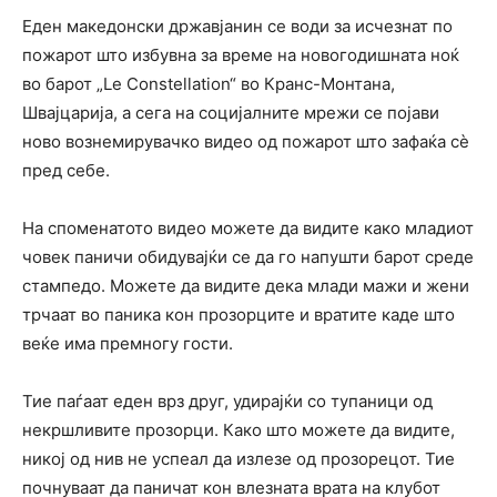
Еден македонски државјанин се води за исчезнат по
пожарот што избувна за време на новогодишната ноќ
во барот „Le Constellation“ во Кранс-Монтана,
Швајцарија, а сега на социјалните мрежи се појави
ново вознемирувачко видео од пожарот што зафаќа сè
пред себе.
На споменатото видео можете да видите како младиот
човек паничи обидувајќи се да го напушти барот среде
стампедо. Можете да видите дека млади мажи и жени
трчаат во паника кон прозорците и вратите каде што
веќе има премногу гости.
Тие паѓаат еден врз друг, удирајќи со тупаници од
некршливите прозорци. Како што можете да видите,
никој од нив не успеал да излезе од прозорецот. Тие
почнуваат да паничат кон влезната врата на клубот