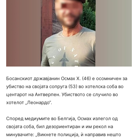
Босанскиот државјанин Осмах Х. (46) е осомничен за
убиство на својата сопруга (53) во хотелска соба во
центарот на Антверпен. Убиството се случило во
хотелот „Леонардо“.
Според медиумите во Белгија, Осмах излегол од
својата соба, бил дезориентиран и им рекол на
минувачите: „Викнете полиција, ѝ направив нешто