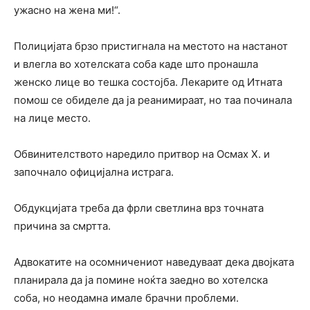
ужасно на жена ми!“.
Полицијата брзо пристигнала на местото на настанот
и влегла во хотелската соба каде што пронашла
женско лице во тешка состојба. Лекарите од Итната
помош се обиделе да ја реанимираат, но таа починала
на лице место.
Обвинителството наредило притвор на Осмах Х. и
започнало официјална истрага.
Обдукцијата треба да фрли светлина врз точната
причина за смртта.
Адвокатите на осомничениот наведуваат дека двојката
планирала да ја помине ноќта заедно во хотелска
соба, но неодамна имале брачни проблеми.