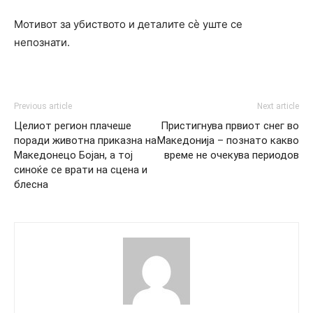
Мотивот за убиството и деталите сè уште се
непознати.
Previous article
Next article
Целиот регион плачеше
Пристигнува првиот снег во
поради животна приказна на
Македонија – познато какво
Македонецо Бојан, а тој
време не очекува периодов
синоќе се врати на сцена и
блесна