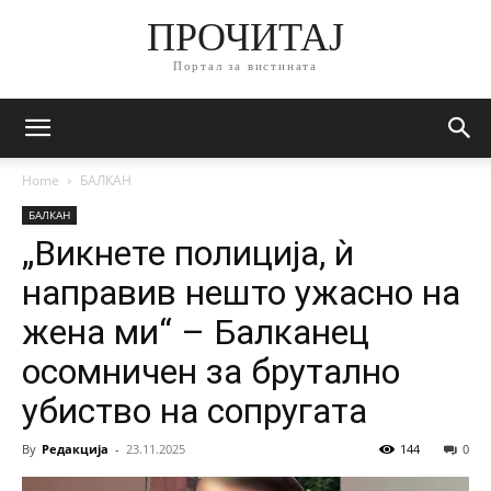
ПРОЧИТАЈ
Портал за вистината
Home
БАЛКАН
БАЛКАН
„Викнете полиција, ѝ
направив нешто ужасно на
жена ми“ – Балканец
осомничен за брутално
убиство на сопругата
By
Редакција
-
23.11.2025
144
0