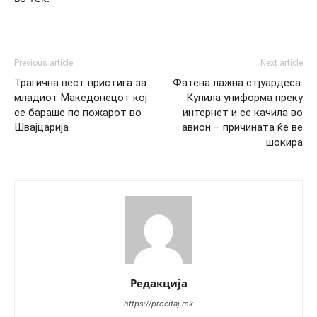
Previous article
Next article
Трагична вест пристига за
Фатена лажна стјуардеса:
младиот Македонецот кој
Купила униформа преку
се бараше по пожарот во
интернет и се качила во
Швајцарија
авион – причината ќе ве
шокира
Редакција
https://procitaj.mk