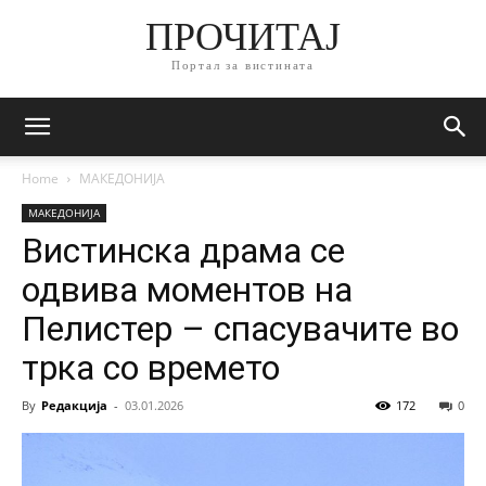
ПРОЧИТАЈ
Портал за вистината
Home
МАКЕДОНИЈА
МАКЕДОНИЈА
Вистинска драма се
одвива моментов на
Пелистер – спасувачите во
трка со времето
By
Редакција
-
03.01.2026
172
0