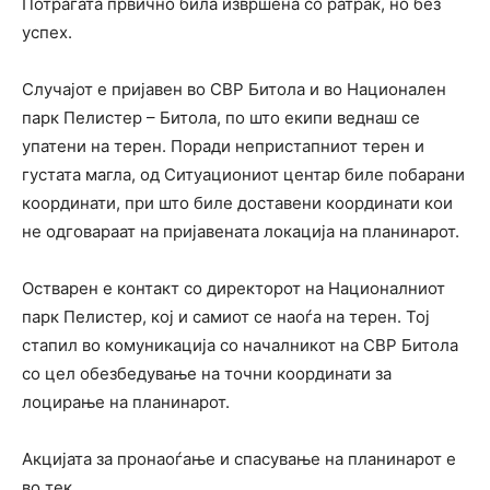
Потрагата првично била извршена со ратрак, но без
успех.
Случајот е пријавен во СВР Битола и во Национален
парк Пелистер – Битола, по што екипи веднаш се
упатени на терен. Поради непристапниот терен и
густата магла, од Ситуациониот центар биле побарани
координати, при што биле доставени координати кои
не одговараат на пријавената локација на планинарот.
Остварен е контакт со директорот на Националниот
парк Пелистер, кој и самиот се наоѓа на терен. Тој
стапил во комуникација со началникот на СВР Битола
со цел обезбедување на точни координати за
лоцирање на планинарот.
Акцијата за пронаоѓање и спасување на планинарот е
во тек.