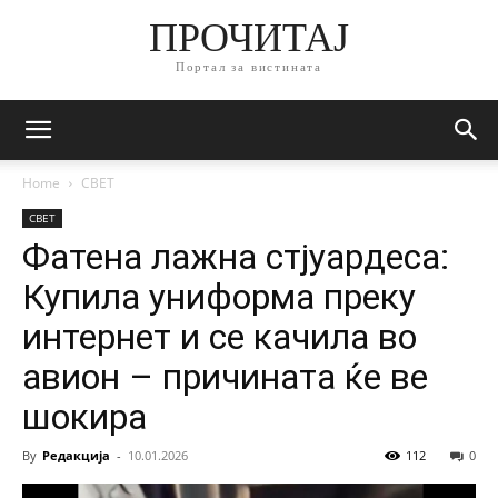
ПРОЧИТАЈ
Портал за вистината
Home
СВЕТ
СВЕТ
Фатена лажна стјуардеса:
Купила униформа преку
интернет и се качила во
авион – причината ќе ве
шокира
By
Редакција
-
10.01.2026
112
0