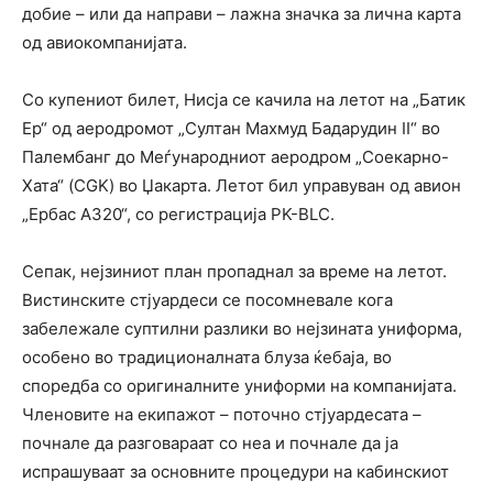
добие – или да направи – лажна значка за лична карта
од авиокомпанијата.
Со купениот билет, Нисја се качила на летот на „Батик
Ер“ од аеродромот „Султан Махмуд Бадарудин II“ во
Палембанг до Меѓународниот аеродром „Соекарно-
Хата“ (CGK) во Џакарта. Летот бил управуван од авион
„Ербас А320“, со регистрација PK-BLC.
Сепак, нејзиниот план пропаднал за време на летот.
Вистинските стјуардеси се посомневале кога
забележале суптилни разлики во нејзината униформа,
особено во традиционалната блуза ќебаја, во
споредба со оригиналните униформи на компанијата.
Членовите на екипажот – поточно стјуардесата –
почнале да разговараат со неа и почнале да ја
испрашуваат за основните процедури на кабинскиот