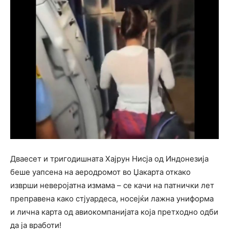
Дваесет и тригодишната Хајрун Нисја од Индонезија
беше уапсена на аеродромот во Џакарта откако
изврши неверојатна измама – се качи на патнички лет
преправена како стјуардеса, носејќи лажна униформа
и лична карта од авиокомпанијата која претходно одби
да ја вработи!