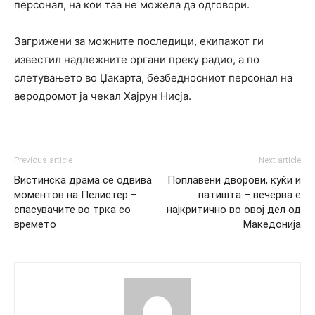
персонал, на кои таа не можела да одговори.
Загрижени за можните последици, екипажот ги
известил надлежните органи преку радио, а по
слетувањето во Џакарта, безбедносниот персонал на
аеродромот ја чекал Хајрун Нисја.
Previous article
Next article
Вистинска драма се одвива
Поплавени дворови, куќи и
моментов на Пелистер –
патишта – вечерва е
спасувачите во трка со
најкритично во овој дел од
времето
Македонија