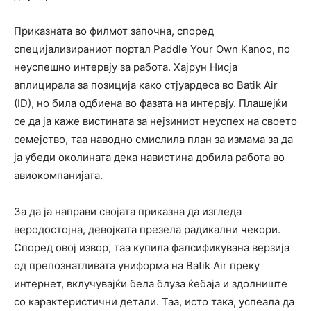
Приказната во филмот започна, според
специјализираниот портал Paddle Your Own Kanoo, по
неуспешно интервју за работа. Хајрун Нисја
аплицирала за позиција како стјуардеса во Batik Air
(ID), но била одбиена во фазата на интервју. Плашејќи
се да ја каже вистината за нејзиниот неуспех на своето
семејство, таа наводно смислила план за измама за да
ја убеди околината дека навистина добила работа во
авиокомпанијата.
За да ја направи својата приказна да изгледа
веродостојна, девојката презела радикални чекори.
Според овој извор, таа купила фалсификувана верзија
од препознатливата униформа на Batik Air преку
интернет, вклучувајќи бела блуза ќебаја и здолниште
со карактеристични детали. Таа, исто така, успеала да