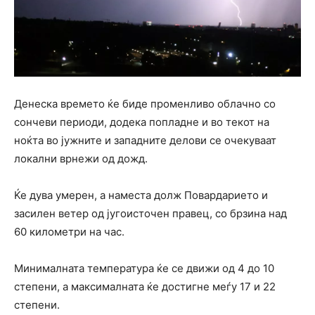
Денеска времето ќе биде променливо облачно со
сончеви периоди, додека попладне и во текот на
ноќта во јужните и западните делови се очекуваат
локални врнежи од дожд.
Ќе дува умерен, а наместа долж Повардарието и
засилен ветер од југоисточен правец, со брзина над
60 километри на час.
Минималната температура ќе се движи од 4 до 10
степени, а максималната ќе достигне меѓу 17 и 22
степени.