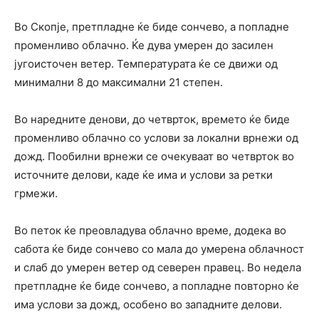
Во Скопје, претпладне ќе биде сончево, а попладне
променливо облачно. Ќе дува умерен до засилен
југоисточен ветер. Температурата ќе се движи од
минимални 8 до максимални 21 степен.
Во наредните денови, до четврток, времето ќе биде
променливо облачно со услови за локални врнежи од
дожд. Пообилни врнежи се очекуваат во четврток во
источните делови, каде ќе има и услови за ретки
грмежи.
Во петок ќе преовладува облачно време, додека во
сабота ќе биде сончево со мала до умерена облачност
и слаб до умерен ветер од северен правец. Во недела
претпладне ќе биде сончево, а попладне повторно ќе
има услови за дожд, особено во западните делови.