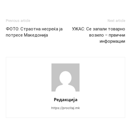
Previous article
Next article
ФОТО: Страотна несреќа ја
УЖАС: Се запали товарно
потресе Македонија
возило – првични
информации
Редакција
https://procitaj.mk