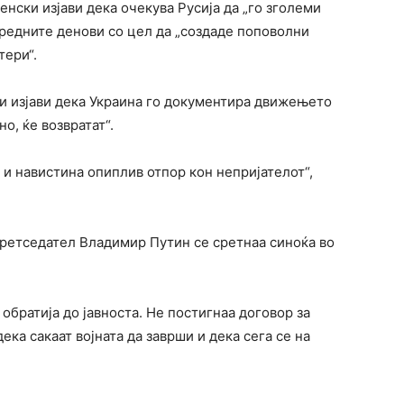
ски изјави дека очекува Русија да „го зголеми
аредните денови со цел да „создаде поповолни
тери“.
ки изјави дека Украина го документира движењето
о, ќе возвратат“.
 и навистина опиплив отпор кон непријателот“,
ретседател Владимир Путин се сретнаа синоќа во
 обратија до јавноста. Не постигнаа договор за
дека сакаат војната да заврши и дека сега се на