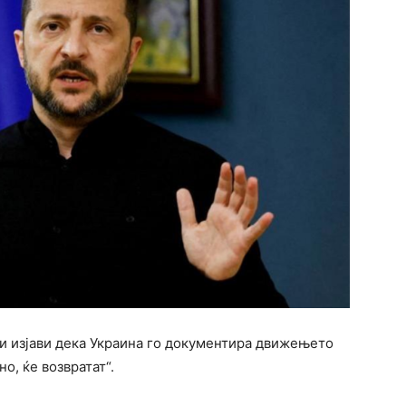
ки изјави дека Украина го документира движењето
о, ќе возвратат“.