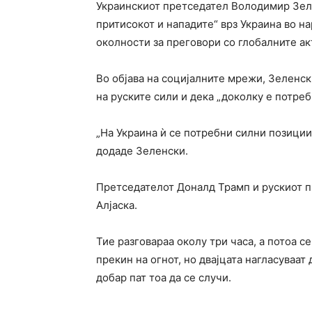
Украинскиот претседател Володимир Зелен
притисокот и нападите“ врз Украина во н
околности за преговори со глобалните ак
Во објава на социјалните мрежи, Зеленс
на руските сили и дека „доколку е потребн
„На Украина ѝ се потребни силни позиции
додаде Зеленски.
Претседателот Доналд Трамп и рускиот п
Алјаска.
Тие разговараа околу три часа, а потоа се
прекин на огнот, но двајцата нагласуваат 
добар пат тоа да се случи.