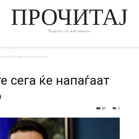
ПРОЧИТАЈ
Портал за вистината
е напаѓаат уште пожестоко
е сега ќе напаѓаат
о
67
0