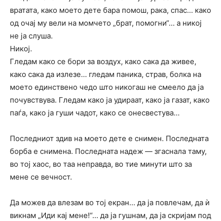
вратата, како моето дете бара помош, рака, спас… како
од очај му вели на момчето „брат, помогни“… а никој
не ја слуша.
Никој.
Гледам како се бори за воздух, како сака да живее,
како сака да излезе… гледам паника, страв, болка на
моето единствено чедо што никогаш не смеело да ја
почувствува. Гледам како ја удираат, како ја газат, како
паѓа, како ја гуши чадот, како се онесвестува…
Последниот здив на моето дете е снимен. Последната
борба е снимена. Последната надеж — згаснала таму,
во тој хаос, во таа неправда, во тие минути што за
мене се вечност.
Да можев да влезам во тој екран… да ја повлечам, да ѝ
викнам „Иди кај мене!“… да ја гушнам, да ја скријам под