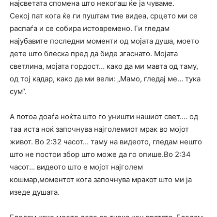
најсветата спомена што некогаш ќе ја чуваме.
Секој пат кога ќе ги пуштам тие видеа, срцето ми се
распаѓа и се собира истовремено. Ги гледам
најубавите последни моменти од мојата душа, моето
дете што блеска пред да биде згаснато. Мојата
светлина, мојата гордост… како да ми мавта од таму,
од тој кадар, како да ми вели: „Мамо, гледај ме… тука
сум“.
А потоа доаѓа ноќта што го уништи нашиот свет.… од
таа иста ноќ започнува најголемиот мрак во мојот
живот. Во 2:32 часот… таму на видеото, гледам нешто
што не постои збор што може да го опише.Во 2:34
часот… видеото што е мојот најголем
кошмар,моментот кога започнува мракот што ми ја
изеде душата.