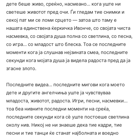
дете беше живо, среќно, насмеано… кога уште ни
светеше животот пред очи. Ѓи гледам тие снимки и
секој пат ми се ломи срцето — затоа што таму е
нашата единствена ќеркичка Ивонче, со својата чиста
насмевка, со својата душа полна со светлина, со песна,
со игра… со младост што блеска. Тоа се последните
моменти кога ја слушнав нејзината смеа, последните
секунди кога мојата душа ја видела радоста пред да ја
згасне злото.
Последните видеа… последните мигови кога моето
дете и другите ангелчиња уште ја чувствуваа
младоста, животот, радоста. Игри, песни, насмевки…
тоа беа нивните последни моменти на среќа,
последните секунди кога сè уште постоеше светлина
околу нив. Никој не ни знаеше дека тие кадри, тие
песни и тие танци ќе станат најболната и воедно