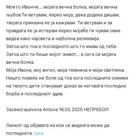
Моето Ивонче… мојата вечна болка, мојата вечна
љубов.Ти ветувам, ќерко моја, дека додека дишам,
твојата приказна ќе ја кажувам. Ти ветувам и за
правдата ќе ја истерам ќерко мојаЌе ги чувам овие
видеа како најсвета и најболна реликвија.
Затоа што тоа е последното што го имам од тебе.
Затоа што ти беше мојот живот… а сега си мојата
вечна болка.
Моја Ивона, мој ангел, моја темнина и моја светлина.
Ништо повеќе не боли од тоа кога последните снимки
на твоето дете стануваат доказ за неговата последна
борба и последниот здив.
ЗасекогашIvona Antova 16.03.2025 НЕПРЕБОЛ
Линкот од објавата на кои се видеата може да
погледнете
тука.