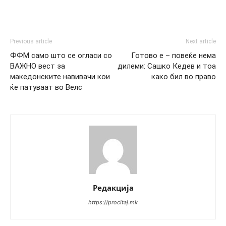
Previous article
Next article
ФФМ само што се огласи со
Готово е – повеќе нема
ВАЖНО вест за
дилеми: Сашко Кедев и тоа
македонските навивачи кои
како бил во право
ќе патуваат во Велс
Редакција
https://procitaj.mk