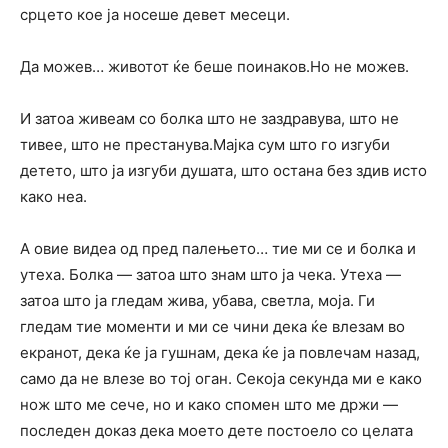
срцето кое ја носеше девет месеци.
Да можев… животот ќе беше поинаков.Но не можев.
И затоа живеам со болка што не заздравува, што не
тивее, што не престанува.Мајка сум што го изгуби
детето, што ја изгуби душата, што остана без здив исто
како неа.
А овие видеа од пред палењето… тие ми се и болка и
утеха. Болка — затоа што знам што ја чека. Утеха —
затоа што ја гледам жива, убава, светла, моја. Ги
гледам тие моменти и ми се чини дека ќе влезам во
екранот, дека ќе ја гушнам, дека ќе ја повлечам назад,
само да не влезе во тој оган. Секоја секунда ми е како
нож што ме сече, но и како спомен што ме држи —
последен доказ дека моето дете постоело со целата