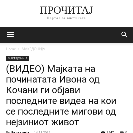
ПРОЧИТАЈ
Портал за вистината
Home
МАКЕДОНИЈА
МАКЕДОНИЈА
(ВИДЕО) Мајката на
починатата Ивона од
Кочани ги објави
последните видеа на кои
се последните мигови од
нејзиниот живот
By
Редакција
-
14.11.2025
2547
0