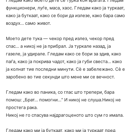
Гледам како моето дете се турка кон вратата. Гледам
функционери, луѓе, маса, хаос. Гледам како ја туркаат,
како ја буткаат, како се бори да излезе, како бара само
воздух… само живот.
Моето дете тука — чекор пред излез, чекор пред
спас… а никој не ја прибрал. Ја туркале назад, ја
газеле, ја удирале. Гледам како се бори за здив, како
паѓа, како ја покрива чадот, како ја губи свеста… како
ја колнат тие последни минути. Сè е забележано. Сè е
заробено во тие секунди што мене ми се вечност.
Гледам како во паника, со глас што трепери, бара
помош: „Брат… помогни…“ И никој не слуша.Никој не
простега рака.
Никој не го спасува најдрагоценото што сум го имала.
Гледам како ми ја буткаат, како ми ја туркаат пред