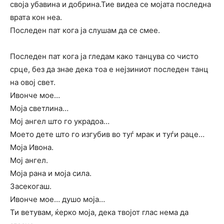
своја убавина и добрина.Тие видеа се мојата последна
врата кон неа.
Последен пат кога ја слушам да се смее.
Последен пат кога ја гледам како танцува со чисто
срце, без да знае дека тоа е нејзиниот последен танц
на овој свет.
Ивонче мое…
Моја светлина…
Мој ангел што го украдоа…
Моето дете што го изгубив во туѓ мрак и туѓи раце…
Моја Ивона.
Мој ангел.
Моја рана и моја сила.
Засекогаш.
Ивонче мое… душо моја…
Ти ветувам, ќерко моја, дека твојот глас нема да