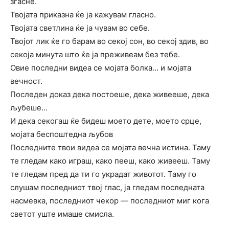
згасне.
Твојата приказна ќе ја кажувам гласно.
Твојата светлина ќе ја чувам во себе.
Твојот лик ќе го барам во секој сон, во секој здив, во
секоја минута што ќе ја преживеам без тебе.
Овие последни видеа се мојата болка… и мојата
вечност.
Последен доказ дека постоеше, дека живееше, дека
љубеше…
И дека секогаш ќе бидеш моето дете, моето срце,
мојата беспоштедна љубов
Последните твои видеа се мојата вечна истина. Таму
те гледам како играш, како пееш, како живееш. Таму
те гледам пред да ти го украдат животот. Таму го
слушам последниот твој глас, ја гледам последната
насмевка, последниот чекор — последниот миг кога
светот уште имаше смисла.