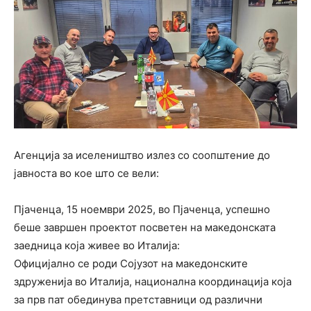
Aгенција за иселеништво излез со соопштение до
јавноста во кое што се вели:
Пјаченца, 15 ноември 2025, во Пјаченца, успешно
беше завршен проектот посветен на македонската
заедница која живее во Италија:
Официјално се роди Сојузот на македонските
здруженија во Италија, национална координација која
за прв пат обединува претставници од различни