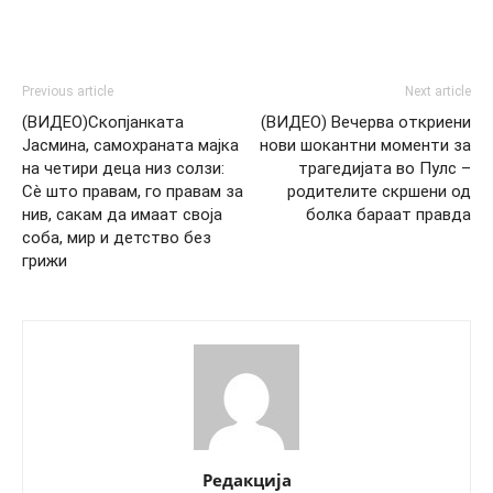
Previous article
Next article
(ВИДЕО)Скопјанката
(ВИДЕО) Вечерва откриени
Јасмина, самохраната мајка
нови шокантни моменти за
на четири деца низ солзи:
трагедијата во Пулс –
Сè што правам, го правам за
родителите скршeни од
нив, сакам да имаат своја
болка бараат правда
соба, мир и детство без
грижи
Редакција