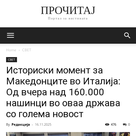
ПРОЧИТАЈ
Портал за вистината
Home
СВЕТ
СВЕТ
Историски момент за
Македонците во Италија:
Од вчера над 160.000
нашинци во оваа држава
со голема новост
By
Редакција
-
16.11.2025
476
0