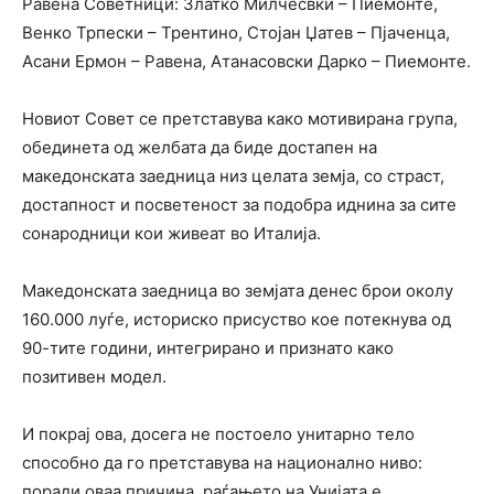
Равена Советници: Златко Милчесвки – Пиемонте,
Венко Трпески – Трентино, Стојан Џатев – Пјаченца,
Асани Ермон – Равена, Атанасовски Дарко – Пиемонтe.
Новиот Совет се претставува како мотивирана група,
обединета од желбата да биде достапен на
македонската заедница низ целата земја, со страст,
достапност и посветеност за подобра иднина за сите
сонародници кои живеат во Италија.
Македонската заедница во земјата денес брои околу
160.000 луѓе, историско присуство кое потекнува од
90-тите години, интегрирано и признато како
позитивен модел.
И покрај ова, досега не постоело унитарно тело
способно да го претставува на национално ниво:
поради оваа причина, раѓањето на Унијата е