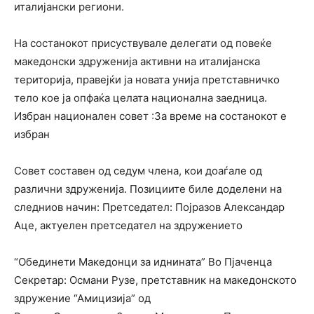
италијански региони.
На состанокот присуствувале делегати од повеќе
македонски здруженија активни на италијанска
територија, правејќи ја новата унија претставничко
тело кое ја опфаќа целата национална заедница.
Избран национален совет :За време на состанокот e
избран
Совет составен од седум члена, кои доаѓале од
различни здруженија. Позициите биле доделени на
следниов начин: Претседател: Појразов Александар
Аце, актуелен претседател на здружението
“Обединети Македонци за иднината” Во Пјаченца
Секретар: Османи Рузе, претставник на македонското
здружение “Амицизија” од