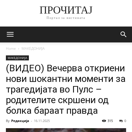
ПРОЧИТАЈ
Портал за вистината
Home
МАКЕДОНИЈА
МАКЕДОНИЈА
(ВИДЕО) Вечерва откриени
нови шокантни моменти за
трагедијата во Пулс –
родителите скршeни од
болка бараат правда
By
Редакција
-
16.11.2025
315
0