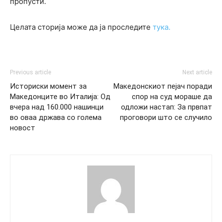
пропусти.
Целата сторија може да ја проследите
тука.
Previous article
Next article
Историски момент за
Македонскиот пејач поради
Македонците во Италија: Од
спор на суд мораше да
вчера над 160.000 нашинци
одложи настап: За првпат
во оваа држава со голема
проговори што се случило
новост