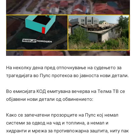
На неколку дена пред отпочнување на судењето за
трагедијата во Пулс протекоа во јавноста нови детали.
Во емисијата КОД емитувана вечерва на Телма ТВ се
објавени нови детали од обвинението:
Како се запечатени прозорците на Пулс кој немал
системи за одвод на чад и топлина, а немал и
хидранти и мрежа за противпожарна заштита, ниту пак