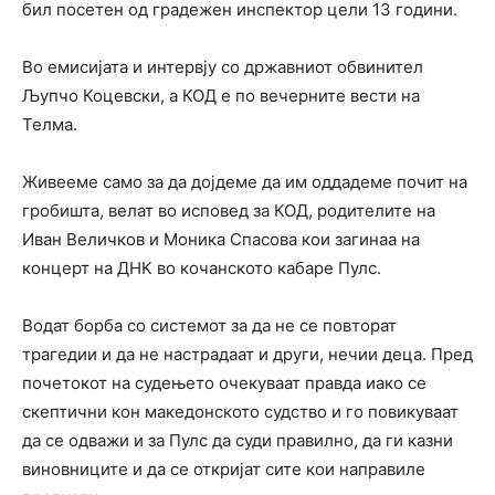
бил посетен од градежен инспектор цели 13 години.
Во емисијата и интервју со државниот обвинител
Љупчо Коцевски, а КОД е по вечерните вести на
Телма.
Живееме само за да дојдеме да им оддадеме почит на
гробишта, велат во исповед за КОД, родителите на
Иван Величков и Моника Спасова кои загинаа на
концерт на ДНК во кочанското кабаре Пулс.
Водат борба со системот за да не се повторат
трагедии и да не настрадаат и други, нечии деца. Пред
почетокот на судењето очекуваат правда иако се
скептични кон македонското судство и го повикуваат
да се одважи и за Пулс да суди правилно, да ги казни
виновниците и да се откријат сите кои направиле