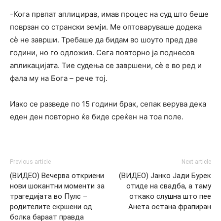
-Кога првпат аплицирав, имав процес на суд што беше
поврзан со странски земји. Ме оптоваруваше додека
сè не заврши. Требаше да бидам во шоуто пред две
години, но го одложив. Сега повторно ја поднесов
апликацијата. Тие судења се завршени, сè е во ред и
фала му на Бога – рече тој.
Иако се разведе по 15 години брак, сепак верува дека
еден ден повторно ќе биде среќен на тоа поле.
Previous article
Next article
(ВИДЕО) Вечерва откриени
(ВИДЕО) Јанко Јади Бурек
нови шокантни моменти за
отиде на свадба, а таму
трагедијата во Пулс –
откако слушна што пее
родителите скршeни од
Анета остана фрапиран
болка бараат правда