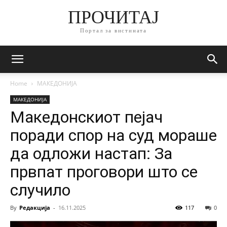
ПРОЧИТАЈ
Портал за вистината
Home
МАКЕДОНИЈА
МАКЕДОНИЈА
Македонскиот пејач
поради спор на суд мораше
да одложи настап: За
првпат проговори што се
случило
By
Редакција
-
16.11.2025
117
0