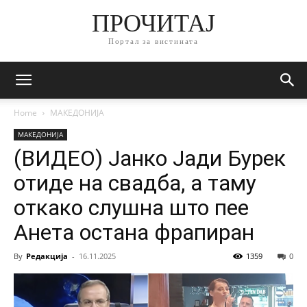
ПРОЧИТАЈ
Портал за вистината
Home
МАКЕДОНИЈА
МАКЕДОНИЈА
(ВИДЕО) Јанко Јади Бурек
отиде на свадба, а таму
откако слушна што пее
Анета остана фрапиран
By
Редакција
-
16.11.2025
1359
0