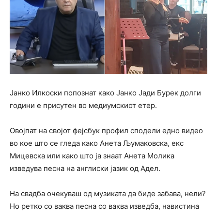
Јанко Илкоски попознат како Јанко Јади Бурек долги
години е присутен во медиумскиот етер.
Овојпат на својот фејсбук профил сподели едно видео
во кое што се гледа како Анета Љумаковска, екс
Мицевска или како што ја знаат Анета Молика
изведува песна на англиски јазик од Адел.
На свадба очекуваш од музиката да биде забава, нели?
Но ретко со ваква песна со ваква изведба, навистина