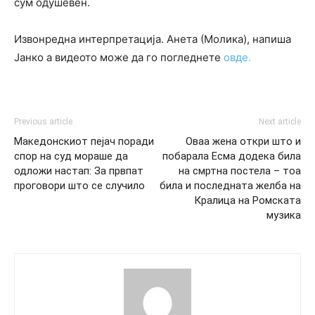
сум одушевен.
Извонредна интерпретација. Анета (Молика), напиша
Јанко а видеото може да го погледнете
овде.
Previous article
Next article
Македонскиот пејач поради
Оваа жена откри што и
спор на суд мораше да
побарала Есма додека била
одложи настап: За првпат
на смртна постела – тоа
проговори што се случило
била и последната желба на
Кралица на Ромската
музика