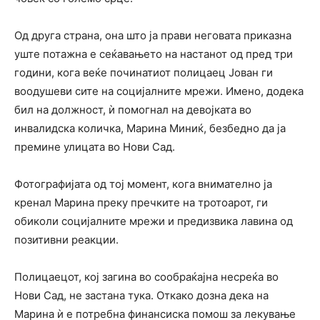
Од друга страна, она што ја прави неговата приказна
уште потажна е сеќавањето на настанот од пред три
години, кога веќе починатиот полицаец Јован ги
воодушеви сите на социјалните мрежи. Имено, додека
бил на должност, ѝ помогнал на девојката во
инвалидска количка, Марина Миниќ, безбедно да ја
премине улицата во Нови Сад.
Фотографијата од тој момент, кога внимателно ја
кренал Марина преку пречките на тротоарот, ги
обиколи социјалните мрежи и предизвика лавина од
позитивни реакции.
Полицаецот, кој загина во сообраќајна несреќа во
Нови Сад, не застана тука. Откако дозна дека на
Марина ѝ е потребна финансиска помош за лекување