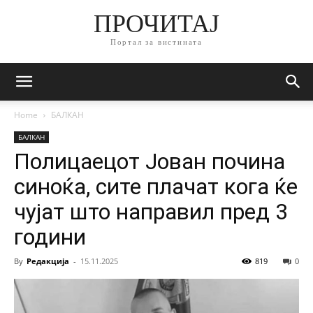
ПРОЧИТАЈ
Портал за вистината
Home
БАЛКАН
БАЛКАН
Полицаецот Јован почина
синоќа, сите плачат кога ќе
чујат што направил пред 3
години
By
Редакција
-
15.11.2025
819
0