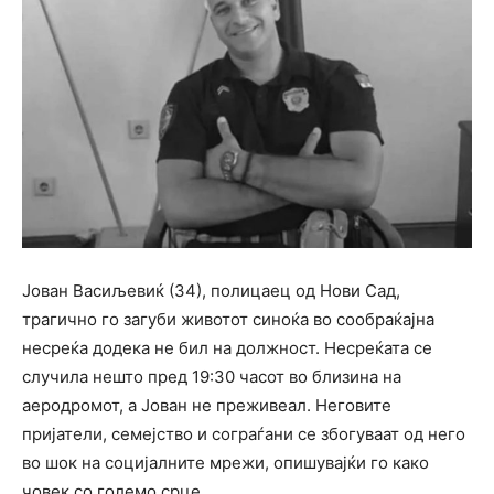
Јован Васиљевиќ (34), полицаец од Нови Сад,
трагично го загуби животот синоќа во сообраќајна
несреќа додека не бил на должност. Несреќата се
случила нешто пред 19:30 часот во близина на
аеродромот, а Јован не преживеал. Неговите
пријатели, семејство и сограѓани се збогуваат од него
во шок на социјалните мрежи, опишувајќи го како
човек со големо срце.