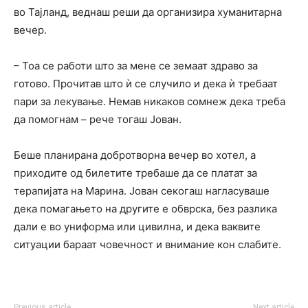
во Тајланд, веднаш реши да организира хуманитарна
вечер.
– Тоа се работи што за мене се земаат здраво за
готово. Прочитав што ѝ се случило и дека ѝ требаат
пари за лекување. Немав никаков сомнеж дека треба
да помогнам – рече тогаш Јован.
Беше планирана добротворна вечер во хотел, а
приходите од билетите требаше да се платат за
терапијата на Марина. Јован секогаш нагласуваше
дека помагањето на другите е обврска, без разлика
дали е во униформа или цивилна, и дека ваквите
ситуации бараат човечност и внимание кон слабите.
Previous article
Next article