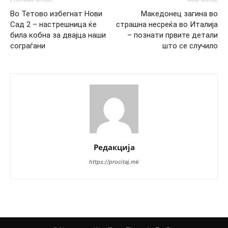
Во Тетово избегнат Нови
Македонец загина во
Сад 2 – настрешница ќе
страшна несреќа во Италија
била кобна за двајца наши
– познати првите детали
сограѓани
што се случило
Редакција
https://procitaj.mk