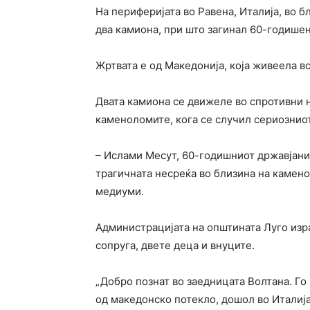
На периферијата во Равена, Италија, во 
два камиона, при што загинал 60-годишен
Жртвата е од Македонија, која живеела во
Двата камиона се движеле во спротивни н
каменоломите, кога се случил сериозниот
– Ислами Месут, 60-годишниот државјанин
трагичната несреќа во близина на каменол
медиуми.
Администрацијата на општината Луго изра
сопруга, двете деца и внуците.
„Добро познат во заедницата Волтана. Го
од македонско потекло, дошол во Италија