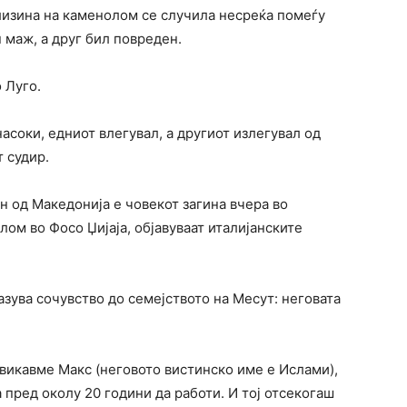
близина на каменолом се случила несреќа помеѓу
 маж, а друг бил повреден.
 Луго.
асоки, едниот влегувал, а другиот излегувал од
 судир.
 од Македонија е човекот загина вчера во
ом во Фосо Џијаја, објавуваат италијанските
зува сочувство до семејството на Месут: неговата
 викавме Макс (неговото вистинско име е Ислами),
 пред околу 20 години да работи. И тој отсекогаш