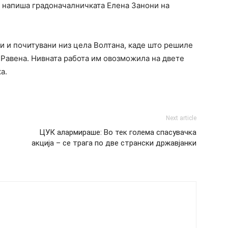
“, напиша градоначалничката Елена Занони на
ти и почитувани низ цела Волтана, каде што решиле
о Равена. Нивната работа им овозможила на двете
а.
Next article
ЦУК алармираше: Во тек голема спасувачка
акција – се трага по две странски државјанки