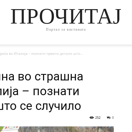
ПРОЧИТАЈ
Портал за вистината
еќа во Италија – познати првите детали што...
на во страшна
лија – познати
што се случило
252
0