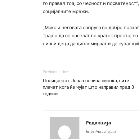
го правел тоа, со чесност и посветеност
социјалните мрежи.
„Макс и неговата сопруга се добро позна
трајно да се населат по краток престој в
нивни деца да дипломираат и да купат куќ
Previous article
Полицаецот Јован почина синоќа, сите
плачат кога ќе чујат што направил пред 3
години
Редакција
https://procitaj.mk