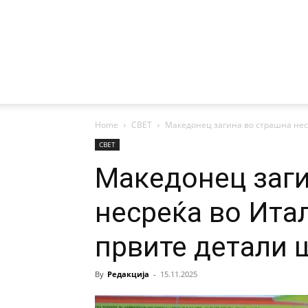
Home
СВЕТ
Македонец загина во страшна неср
СВЕТ
Македонец заги
несреќа во Ита
првите детали 
By
Редакција
-
15.11.2025