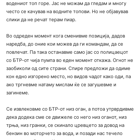
водениот топ горе. Јас не можам да гледам и многу
често се качував на водните топови. Но не објавував
слики да не речат терам пиар.
Во одреден момент кога сменивме позиција, дадов
наредба, до оние кои можев да ги командам, да се
повлечат. Па така останавме само јас со полицаецот
со БТР-от чија пумпа во еден момент откажа. Огнот не
заобиколи од сите страни. Спире предложи да одиме
кон едно изгорено место, но видов чадот како оди, па
ако тргневме натаму мислам ќе се загушевме и
загинеме.
Се извлековме со БТР-от низ оган, а потоа утрврдивме
дека додека сме се движеле со него низ оганот, низ
трња, низ гранки, се скинало цревцето за довод на
бензин во моторчето за вода, и позади нас течело