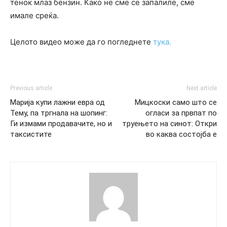
тенок млаз бензин. Како не сме се запалиле, сме
имале среќа.
Целото видео може да го погледнете
тука.
Previous article
Next article
Марија купи лажни евра од
Мицкоски само што се
Тему, па тргнала на шопинг:
огласи за првпат по
Ги измами продавачите, но и
труењето на синот: Откри
таксистите
во каква состојба е