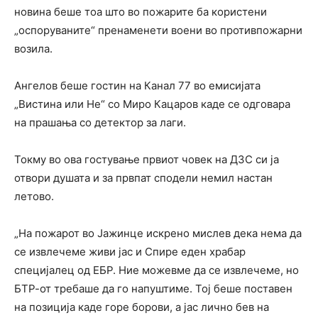
новина беше тоа што во пожарите ба користени
„оспоруваните“ пренаменети воени во противпожарни
возила.
Ангелов беше гостин на Канал 77 во емисијата
„Вистина или Не“ со Миро Кацаров каде се одговара
на прашања со детектор за лаги.
Токму во ова гостување првиот човек на ДЗС си ја
отвори душата и за првпат сподели немил настан
летово.
„На пожарот во Јажинце искрено мислев дека нема да
се извлечеме живи јас и Спире еден храбар
специјалец од ЕБР. Ние можевме да се извлечеме, но
БТР-от требаше да го напуштиме. Тој беше поставен
на позиција каде горе борови, а јас лично бев на