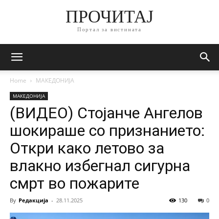
ПРОЧИТАЈ
Портал за вистината
Home
МАКЕДОНИЈА
МАКЕДОНИЈА
(ВИДЕО) Стојанче Ангелов
шокираше со признанието:
Откри како летово за
влакно избегнал сигурна
смрт во пожарите
By
Редакција
-
28.11.2025
130
0